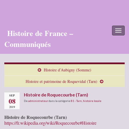
Histoire de France –
Toggl
naviga
Communiqués
Histoire d’Aubigny (Somme)
Histoire et patrimoine de Roquevidal (Tarn)
Histoire de Roquecourbe (Tarn)
SEP
08
De
administrateur
dans la catégorie
81 - Tarn
,
histoire locale
2019
Histoire de Roquecourbe (Tarn)
https://fr.wikipedia.org/wiki/Roquecourbe#Histoire