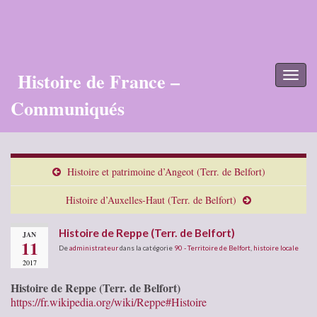
Histoire de France –
Toggl
naviga
Communiqués
Histoire et patrimoine d’Angeot (Terr. de Belfort)
Histoire d’Auxelles-Haut (Terr. de Belfort)
Histoire de Reppe (Terr. de Belfort)
JAN
11
De
administrateur
dans la catégorie
90 - Territoire de Belfort
,
histoire locale
2017
Histoire de Reppe (Terr. de Belfort)
https://fr.wikipedia.org/wiki/Reppe#Histoire