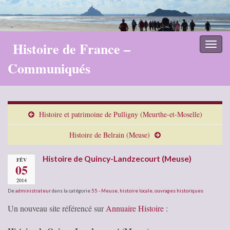
Histoire de France –
Toggl
naviga
Communiqués
Histoire et patrimoine de Pulligny (Meurthe-et-Moselle)
Histoire de Belrain (Meuse)
Histoire de Quincy-Landzecourt (Meuse)
FÉV
05
2014
De
administrateur
dans la catégorie
55 - Meuse
,
histoire locale
,
ouvrages historiques
Un nouveau site référencé sur
Annuaire Histoire
: