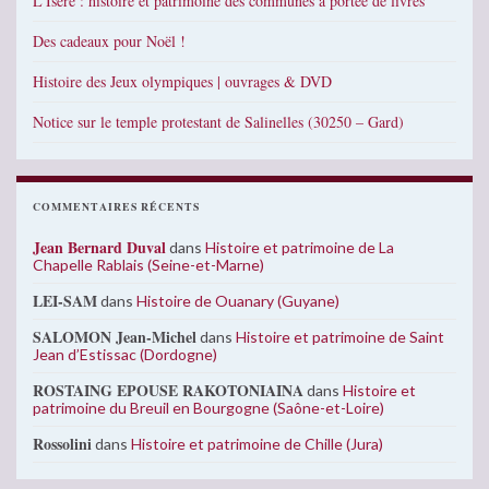
L’Isère : histoire et patrimoine des communes à portée de livres
Des cadeaux pour Noël !
Histoire des Jeux olympiques | ouvrages & DVD
Notice sur le temple protestant de Salinelles (30250 – Gard)
COMMENTAIRES RÉCENTS
Jean Bernard Duval
dans
Histoire et patrimoine de La
Chapelle Rablais (Seine-et-Marne)
LEI-SAM
dans
Histoire de Ouanary (Guyane)
SALOMON Jean-Michel
dans
Histoire et patrimoine de Saint
Jean d’Estissac (Dordogne)
ROSTAING EPOUSE RAKOTONIAINA
dans
Histoire et
patrimoine du Breuil en Bourgogne (Saône-et-Loire)
Rossolini
dans
Histoire et patrimoine de Chille (Jura)