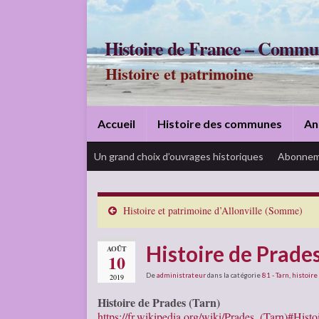
Histoire de France – Commu
Histoire et patrimoine
Accueil
Histoire des communes
An
Un grand choix d’ouvrages historiques
Abonnem
Histoire et patrimoine d’Allonville (Somme)
Histoire de Prades
AOÛT
10
De
administrateur
dans la catégorie
81 - Tarn
,
histoire
2019
Histoire de Prades (Tarn)
https://fr.wikipedia.org/wiki/Prades_(Tarn)#Histo