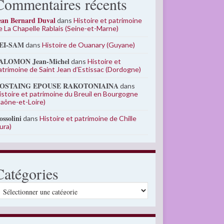
Commentaires récents
ean Bernard Duval
dans
Histoire et patrimoine
e La Chapelle Rablais (Seine-et-Marne)
EI-SAM
dans
Histoire de Ouanary (Guyane)
ALOMON Jean-Michel
dans
Histoire et
atrimoine de Saint Jean d’Estissac (Dordogne)
OSTAING EPOUSE RAKOTONIAINA
dans
istoire et patrimoine du Breuil en Bourgogne
Saône-et-Loire)
ossolini
dans
Histoire et patrimoine de Chille
Jura)
Catégories
atégories