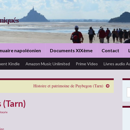
niqués
nuaire napoléonien
Documents XIXème
Contact
ent Kindle
Amazon Music Unlimited
Prime Video
Livres audio A
Histoire et patrimoine de Puybegon (Tarn)
Se
 (Tarn)
 locale
ire