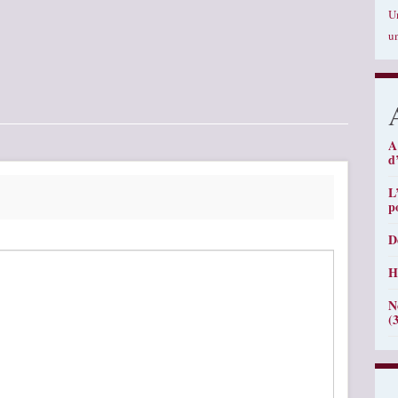
U
u
A
d
L
p
D
H
N
(