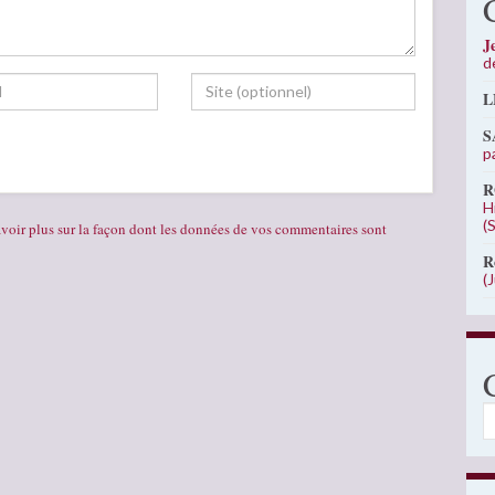
J
d
L
S
p
R
H
(
voir plus sur la façon dont les données de vos commentaires sont
R
(
C