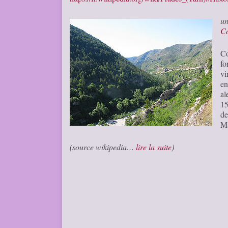
u
C
Co
fo
vi
en
al
15
de
Ma
(source wikipedia…
lire la suite
)