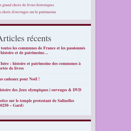
n grand choix de livres historiques
n choix d'ouvrages sur le patrimoine
Articles récents
 toutes les communes de France et les passionnés
’histoire et de patrimoine…
’Isère : histoire et patrimoine des communes à
ortée de livres
es cadeaux pour Noël !
istoire des Jeux olympiques | ouvrages & DVD
otice sur le temple protestant de Salinelles
30250 – Gard)