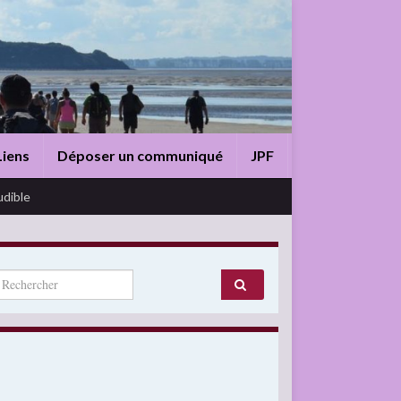
Liens
Déposer un communiqué
JPF
udible
arch for: