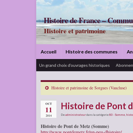
Histoire de France – Commu
Histoire et patrimoine
Accueil
Histoire des communes
An
Un grand choix d’ouvrages historiques
Abonnem
Histoire et patrimoine de Sorgues (Vaucluse)
Histoire de Pont
OCT
11
De
administrateur
dans la catégorie
80 - Somme
,
histo
2014
Histoire de Pont de Metz (Somme)
http://www.pontdemetz.fr/un-peu-dhistoire/