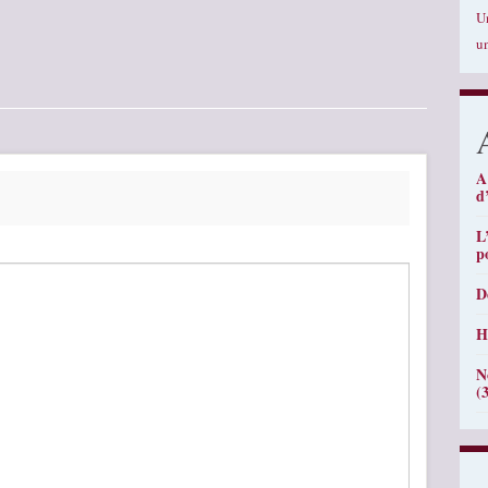
U
u
A
d
L
p
D
H
N
(