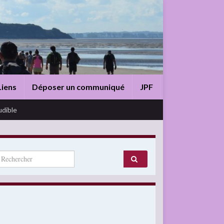
Liens
Déposer un communiqué
JPF
udible
arch for: