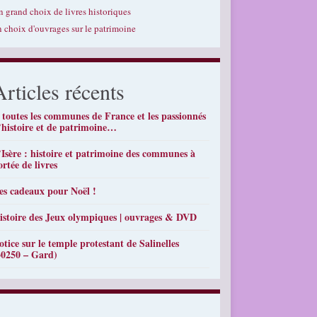
n grand choix de livres historiques
n choix d'ouvrages sur le patrimoine
Articles récents
 toutes les communes de France et les passionnés
’histoire et de patrimoine…
’Isère : histoire et patrimoine des communes à
ortée de livres
es cadeaux pour Noël !
istoire des Jeux olympiques | ouvrages & DVD
otice sur le temple protestant de Salinelles
30250 – Gard)