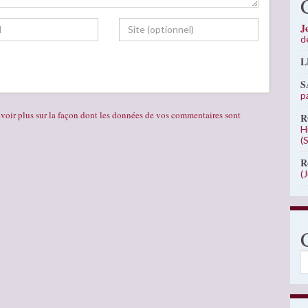
J
d
L
S
p
voir plus sur la façon dont les données de vos commentaires sont
R
H
(
R
(
C