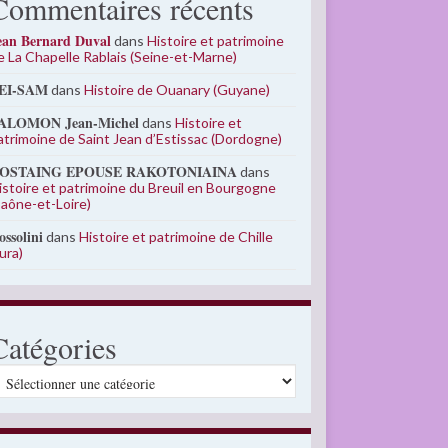
Commentaires récents
ean Bernard Duval
dans
Histoire et patrimoine
e La Chapelle Rablais (Seine-et-Marne)
EI-SAM
dans
Histoire de Ouanary (Guyane)
ALOMON Jean-Michel
dans
Histoire et
atrimoine de Saint Jean d’Estissac (Dordogne)
OSTAING EPOUSE RAKOTONIAINA
dans
istoire et patrimoine du Breuil en Bourgogne
Saône-et-Loire)
ossolini
dans
Histoire et patrimoine de Chille
Jura)
Catégories
atégories