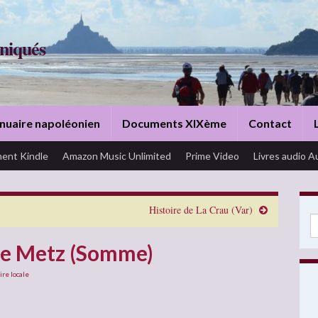
niqués
nuaire napoléonien
Documents XIXème
Contact
ent Kindle
Amazon Music Unlimited
Prime Video
Livres audio A
Histoire de La Crau (Var)
Se
 de Metz (Somme)
ire locale