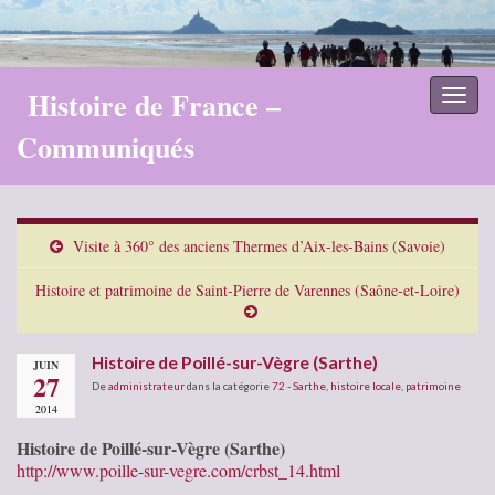
Histoire de France –
Toggl
naviga
Communiqués
Visite à 360° des anciens Thermes d’Aix-les-Bains (Savoie)
Histoire et patrimoine de Saint-Pierre de Varennes (Saône-et-Loire)
Histoire de Poillé-sur-Vègre (Sarthe)
JUIN
27
De
administrateur
dans la catégorie
72 - Sarthe
,
histoire locale
,
patrimoine
2014
Histoire de Poillé-sur-Vègre (Sarthe)
http://www.poille-sur-vegre.com/crbst_14.html