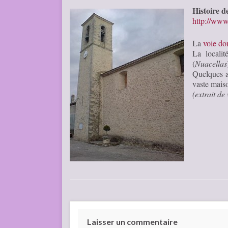
Histoire d
http://www.
La
voie do
La localit
(
Nuacellas
Quelques a
vaste mais
(extrait d
Laisser un commentaire