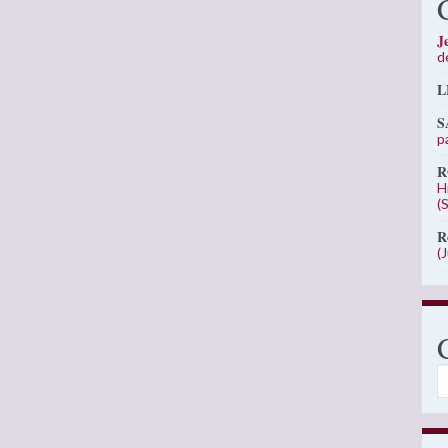
J
d
L
S
p
R
H
(
R
(
C