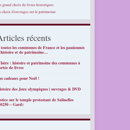
n grand choix de livres historiques
n choix d'ouvrages sur le patrimoine
Articles récents
 toutes les communes de France et les passionnés
’histoire et de patrimoine…
’Isère : histoire et patrimoine des communes à
ortée de livres
es cadeaux pour Noël !
istoire des Jeux olympiques | ouvrages & DVD
otice sur le temple protestant de Salinelles
30250 – Gard)