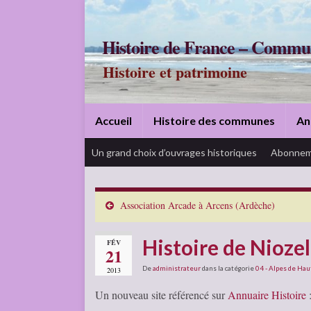
Histoire de France – Commu
Histoire et patrimoine
Accueil
Histoire des communes
An
Un grand choix d’ouvrages historiques
Abonnem
Association Arcade à Arcens (Ardèche)
Histoire de Niozel
FÉV
21
De
administrateur
dans la catégorie
04 - Alpes de Ha
2013
Un nouveau site référencé sur
Annuaire Histoire