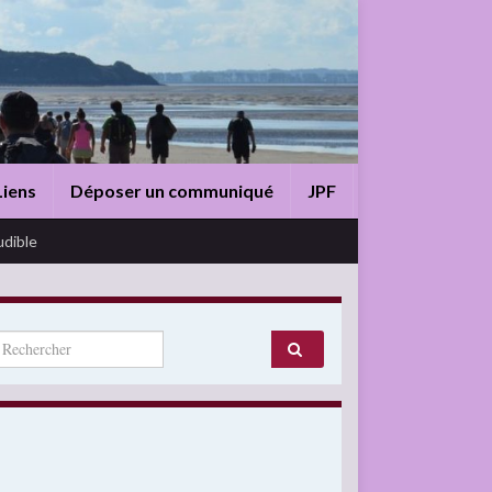
Liens
Déposer un communiqué
JPF
udible
arch for: