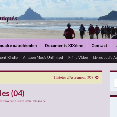
niqués
nuaire napoléonien
Documents XIXème
Contact
ent Kindle
Amazon Music Unlimited
Prime Video
Livres audio A
Histoire d’Aspremont (05)
Se
les (04)
ute Provence
,
histoire locale
,
patrimoine
: