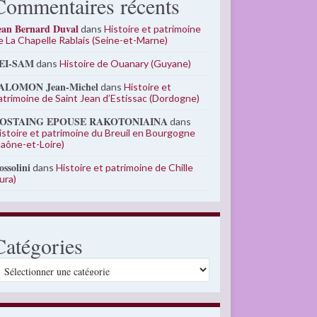
Commentaires récents
ean Bernard Duval
dans
Histoire et patrimoine
e La Chapelle Rablais (Seine-et-Marne)
EI-SAM
dans
Histoire de Ouanary (Guyane)
ALOMON Jean-Michel
dans
Histoire et
atrimoine de Saint Jean d’Estissac (Dordogne)
OSTAING EPOUSE RAKOTONIAINA
dans
istoire et patrimoine du Breuil en Bourgogne
Saône-et-Loire)
ossolini
dans
Histoire et patrimoine de Chille
Jura)
Catégories
atégories