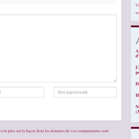
U
u
A
d
L
p
D
H
N
(
voir plus sur la façon dont les données de vos commentaires sont