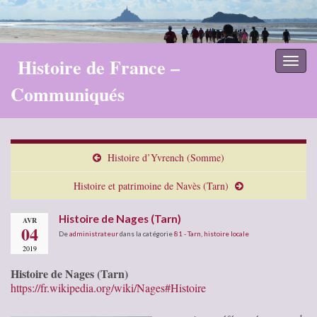
Histoire de France –
Toggl
naviga
Communiqués
Histoire d’Yvrench (Somme)
Histoire et patrimoine de Navès (Tarn)
Histoire de Nages (Tarn)
AVR
04
De
administrateur
dans la catégorie
81 - Tarn
,
histoire locale
2019
Histoire de Nages (Tarn)
https://fr.wikipedia.org/wiki/Nages#Histoire