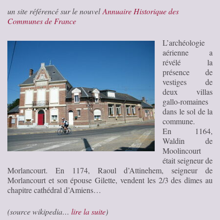
un site référencé sur le nouvel
Annuaire Historique des
Communes de France
L’archéologie
aérienne a
révélé la
présence de
vestiges de
deux villas
gallo-romaines
dans le sol de la
commune.
En 1164,
Waldin de
Moolincourt
était seigneur de
Morlancourt
. En 1174, Raoul d’Attinehem, seigneur de
Morlancourt et son épouse Gilette, vendent les 2/3 des dîmes au
chapitre cathédral d’Amiens…
(source wikipedia…
lire la suite
)