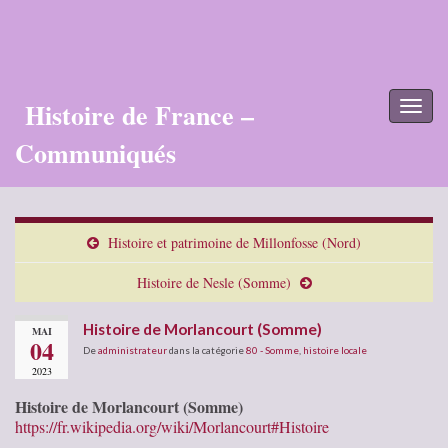
Histoire de France –
Toggl
naviga
Communiqués
Histoire et patrimoine de Millonfosse (Nord)
Histoire de Nesle (Somme)
Histoire de Morlancourt (Somme)
MAI
04
De
administrateur
dans la catégorie
80 - Somme
,
histoire locale
2023
Histoire de Morlancourt (Somme)
https://fr.wikipedia.org/wiki/Morlancourt#Histoire