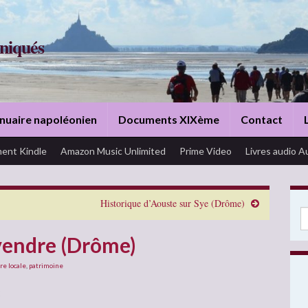
niqués
nuaire napoléonien
Documents XIXème
Contact
ent Kindle
Amazon Music Unlimited
Prime Video
Livres audio A
Historique d’Aouste sur Sye (Drôme)
Se
vendre (Drôme)
re locale
,
patrimoine
: