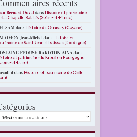
Commentaires récents
ean Bernard Duval
dans
Histoire et patrimoine
e La Chapelle Rablais (Seine-et-Marne)
EI-SAM
dans
Histoire de Ouanary (Guyane)
ALOMON Jean-Michel
dans
Histoire et
atrimoine de Saint Jean d’Estissac (Dordogne)
OSTAING EPOUSE RAKOTONIAINA
dans
istoire et patrimoine du Breuil en Bourgogne
Saône-et-Loire)
ossolini
dans
Histoire et patrimoine de Chille
Jura)
Catégories
atégories