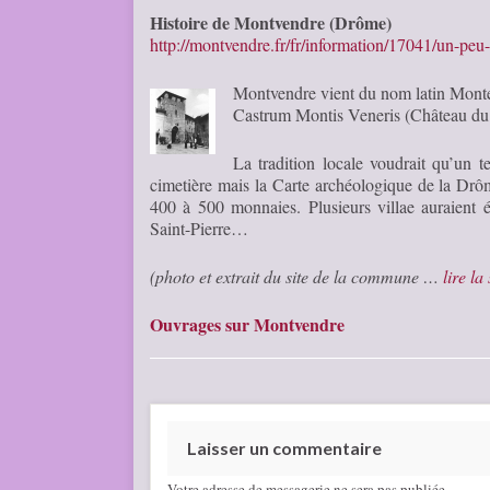
Histoire de Montvendre (Drôme)
http://montvendre.fr/fr/information/17041/un-peu-
Montvendre vient du nom latin Monte 
Castrum Montis Veneris (Château d
La tradition locale voudrait qu’un 
cimetière mais la Carte archéologique de la Drô
400 à 500 monnaies. Plusieurs villae auraient ég
Saint-Pierre…
(photo et extrait du site de la commune …
lire la
Ouvrages sur Montvendre
Laisser un commentaire
Votre adresse de messagerie ne sera pas publiée.