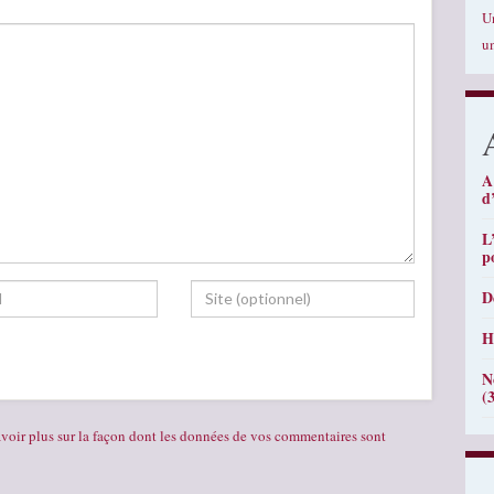
U
u
A
d
L
p
D
H
N
(
voir plus sur la façon dont les données de vos commentaires sont