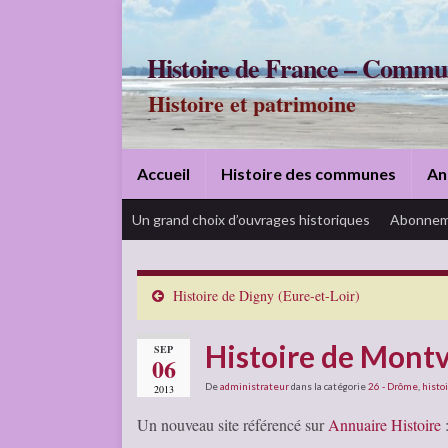
Histoire de France – Commu
Histoire et patrimoine
Accueil
Histoire des communes
An
Un grand choix d’ouvrages historiques
Abonnem
Histoire de Digny (Eure-et-Loir)
Histoire de Mont
SEP
06
De
administrateur
dans la catégorie
26 - Drôme
,
histoi
2013
Un nouveau site référencé sur
Annuaire Histoire