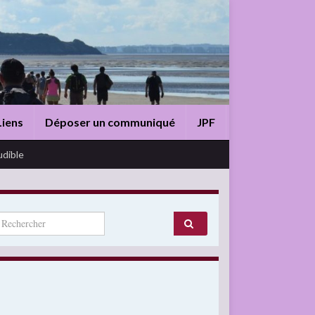
Liens
Déposer un communiqué
JPF
udible
arch for: