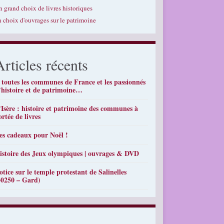
n grand choix de livres historiques
n choix d'ouvrages sur le patrimoine
Articles récents
 toutes les communes de France et les passionnés
’histoire et de patrimoine…
’Isère : histoire et patrimoine des communes à
ortée de livres
es cadeaux pour Noël !
istoire des Jeux olympiques | ouvrages & DVD
otice sur le temple protestant de Salinelles
30250 – Gard)