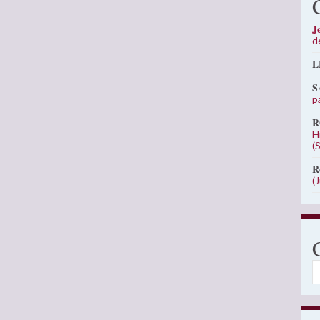
J
d
L
S
p
R
H
(
R
(
C