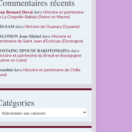
Commentaires récents
ean Bernard Duval
dans
Histoire et patrimoine
e La Chapelle Rablais (Seine-et-Marne)
EI-SAM
dans
Histoire de Ouanary (Guyane)
ALOMON Jean-Michel
dans
Histoire et
atrimoine de Saint Jean d’Estissac (Dordogne)
OSTAING EPOUSE RAKOTONIAINA
dans
istoire et patrimoine du Breuil en Bourgogne
Saône-et-Loire)
ossolini
dans
Histoire et patrimoine de Chille
Jura)
Catégories
atégories