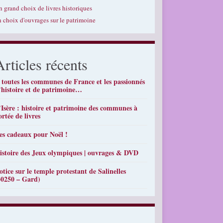
n grand choix de livres historiques
n choix d'ouvrages sur le patrimoine
Articles récents
 toutes les communes de France et les passionnés
’histoire et de patrimoine…
’Isère : histoire et patrimoine des communes à
ortée de livres
es cadeaux pour Noël !
istoire des Jeux olympiques | ouvrages & DVD
otice sur le temple protestant de Salinelles
30250 – Gard)