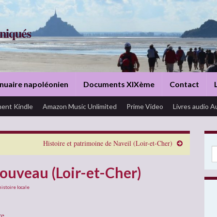
niqués
nuaire napoléonien
Documents XIXème
Contact
ent Kindle
Amazon Music Unlimited
Prime Video
Livres audio A
Histoire et patrimoine de Naveil (Loir-et-Cher)
Se
ouveau (Loir-et-Cher)
histoire locale
re