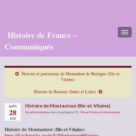
Histoire de France –
Toggl
naviga
Communiqués
Histoire et patrimoine de Montauban de Bretagne (Ille-et-
Vilaine)
Histoire de Boussay (Indre et Loire)
Histoire de Montautour (Ille-et-Vilaine)
AOÛT
28
De
administrateur
dans la catégorie
35 - Ille-et-Vilaine
,
histoire locale
2020
Histoire de Montautour (Ille-et-Vilaine)
https://fr.wikipedia.org/wiki/Montautour#Histoire