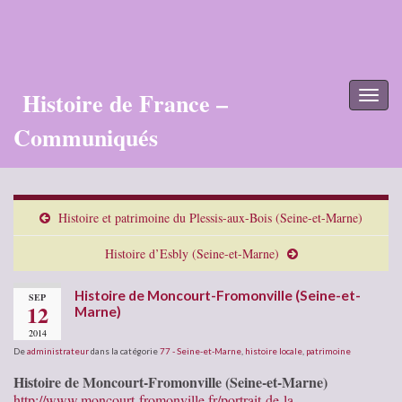
Histoire de France –
Toggl
naviga
Communiqués
Histoire et patrimoine du Plessis-aux-Bois (Seine-et-Marne)
Histoire d’Esbly (Seine-et-Marne)
Histoire de Moncourt-Fromonville (Seine-et-
SEP
12
Marne)
2014
De
administrateur
dans la catégorie
77 - Seine-et-Marne
,
histoire locale
,
patrimoine
Histoire de Moncourt-Fromonville (Seine-et-Marne)
http://www.moncourt-fromonville.fr/portrait-de-la-