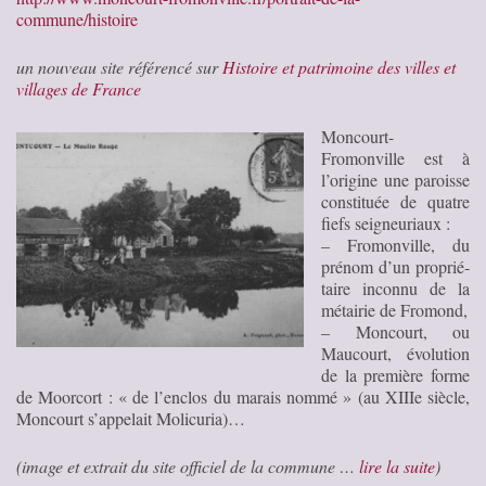
commune/histoire
un nouveau site référencé sur
Histoire et patrimoine des villes et
villages de France
Moncourt-
Fromonville est à
l’origine une paroisse
consti­tuée de quatre
fiefs seigneuriaux :
– Fromonville, du
pré­nom d’un pro­prié­
taire inconnu de la
métai­rie de Fromond,
– Moncourt, ou
Maucourt, évo­lu­tion
de la pre­mière forme
de Moorcort : « de l’enclos du marais nommé » (au XIIIe siècle,
Moncourt s’appelait Molicuria)…
(image et extrait du site officiel de la commune …
lire la suite
)