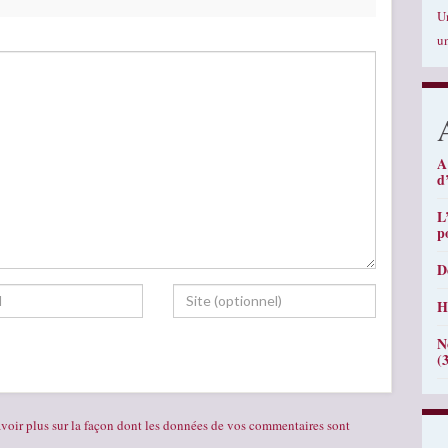
U
u
A
d
L
p
D
H
N
(
voir plus sur la façon dont les données de vos commentaires sont