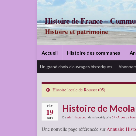
Histoire de France – Commu
Histoire et patrimoine
Accueil
Histoire des communes
An
Un grand choix d’ouvrages historiques
Abonnem
Histoire locale de Rousset (05)
Histoire de Meola
FÉV
19
De
administrateur
dans la catégorie
04 - Alpes de Ha
2013
Une nouvelle page référencée sur
Annuaire Histo