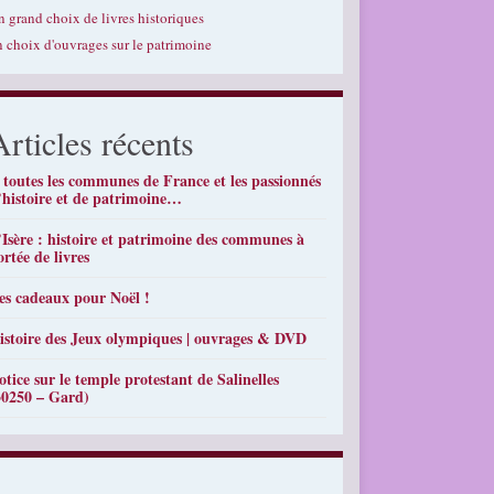
n grand choix de livres historiques
n choix d'ouvrages sur le patrimoine
Articles récents
 toutes les communes de France et les passionnés
’histoire et de patrimoine…
’Isère : histoire et patrimoine des communes à
ortée de livres
es cadeaux pour Noël !
istoire des Jeux olympiques | ouvrages & DVD
otice sur le temple protestant de Salinelles
30250 – Gard)