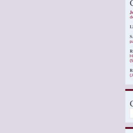
J
d
L
S
p
R
H
(
R
(
C