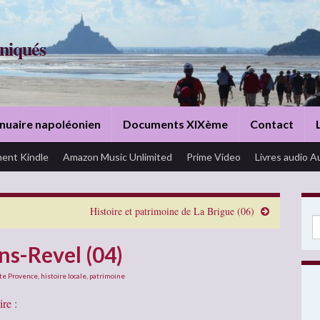
niqués
nuaire napoléonien
Documents XIXème
Contact
ent Kindle
Amazon Music Unlimited
Prime Video
Livres audio A
Histoire et patrimoine de La Brigue (06)
Se
ns-Revel (04)
ute Provence
,
histoire locale
,
patrimoine
ire
: