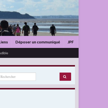
Liens
Déposer un communiqué
JPF
udible
arch for: