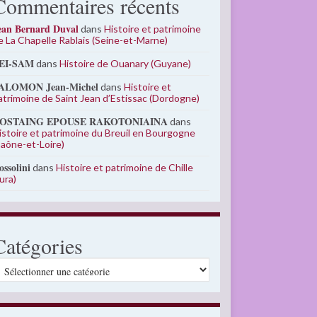
Commentaires récents
ean Bernard Duval
dans
Histoire et patrimoine
e La Chapelle Rablais (Seine-et-Marne)
EI-SAM
dans
Histoire de Ouanary (Guyane)
ALOMON Jean-Michel
dans
Histoire et
atrimoine de Saint Jean d’Estissac (Dordogne)
OSTAING EPOUSE RAKOTONIAINA
dans
istoire et patrimoine du Breuil en Bourgogne
Saône-et-Loire)
ossolini
dans
Histoire et patrimoine de Chille
Jura)
Catégories
atégories