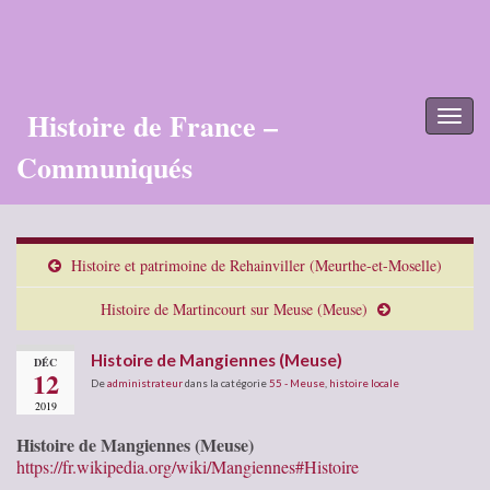
Histoire de France –
Toggl
naviga
Communiqués
Histoire et patrimoine de Rehainviller (Meurthe-et-Moselle)
Histoire de Martincourt sur Meuse (Meuse)
Histoire de Mangiennes (Meuse)
DÉC
12
De
administrateur
dans la catégorie
55 - Meuse
,
histoire locale
2019
Histoire de Mangiennes (Meuse)
https://fr.wikipedia.org/wiki/Mangiennes#Histoire