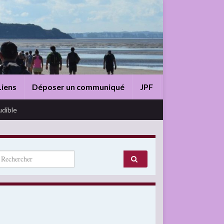
Liens
Déposer un communiqué
JPF
udible
arch for: