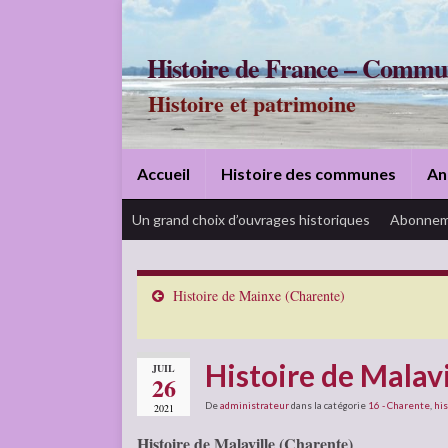
Histoire de France – Commu
Histoire et patrimoine
Accueil
Histoire des communes
An
Un grand choix d’ouvrages historiques
Abonnem
Histoire de Mainxe (Charente)
Histoire de Malavi
JUIL
26
De
administrateur
dans la catégorie
16 - Charente
,
his
2021
Histoire de Malaville (Charente)