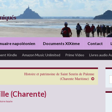
niqués
nuaire napoléonien
Documents XIXème
Contact
ent Kindle
Amazon Music Unlimited
Prime Video
Livres audio A
Histoire et patrimoine de Saint Seurin de Palenne
Se
(Charente Maritime)
lle (Charente)
toire locale