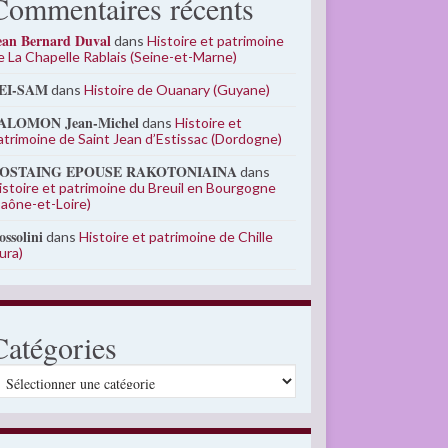
Commentaires récents
ean Bernard Duval
dans
Histoire et patrimoine
e La Chapelle Rablais (Seine-et-Marne)
EI-SAM
dans
Histoire de Ouanary (Guyane)
ALOMON Jean-Michel
dans
Histoire et
atrimoine de Saint Jean d’Estissac (Dordogne)
OSTAING EPOUSE RAKOTONIAINA
dans
istoire et patrimoine du Breuil en Bourgogne
Saône-et-Loire)
ossolini
dans
Histoire et patrimoine de Chille
Jura)
Catégories
atégories