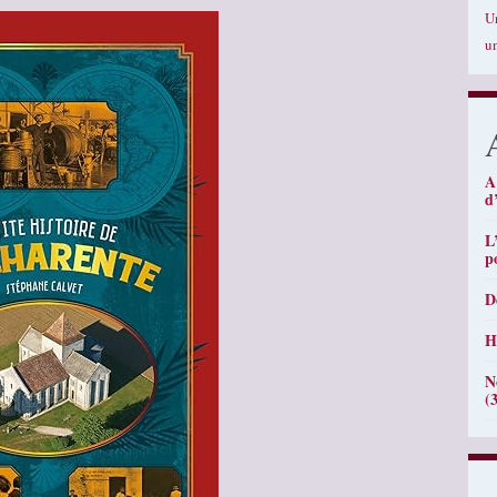
U
u
A
d
L
p
D
H
N
(