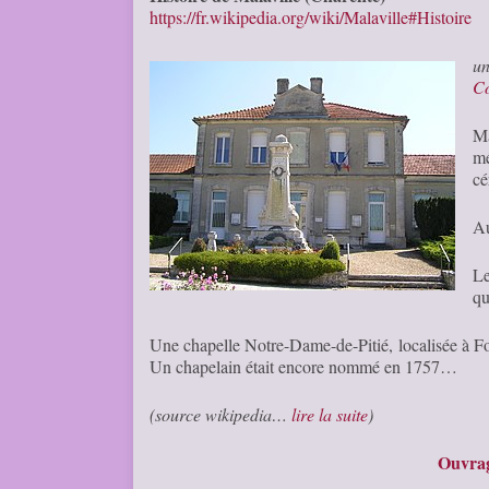
https://fr.wikipedia.org/wiki/Malaville#Histoire
u
C
Ma
mé
cé
Au
Le
qu
Une chapelle Notre-Dame-de-Pitié, localisée à Fon
Un chapelain était encore nommé en 1757…
(source wikipedia…
lire la suite
)
Ouvrag