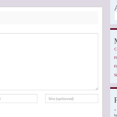
A
C
F
F
S
«
b