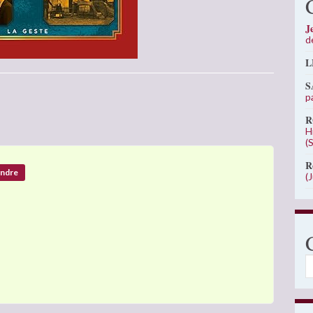
J
d
L
S
p
R
H
(
R
ndre
(
C