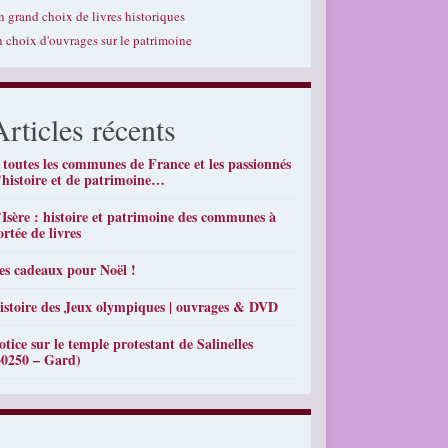
n grand choix de livres historiques
n choix d'ouvrages sur le patrimoine
Articles récents
 toutes les communes de France et les passionnés
’histoire et de patrimoine…
’Isère : histoire et patrimoine des communes à
ortée de livres
es cadeaux pour Noël !
istoire des Jeux olympiques | ouvrages & DVD
otice sur le temple protestant de Salinelles
30250 – Gard)