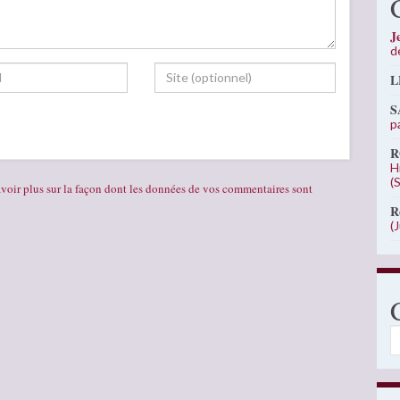
J
d
L
S
p
R
H
(
voir plus sur la façon dont les données de vos commentaires sont
R
(
C