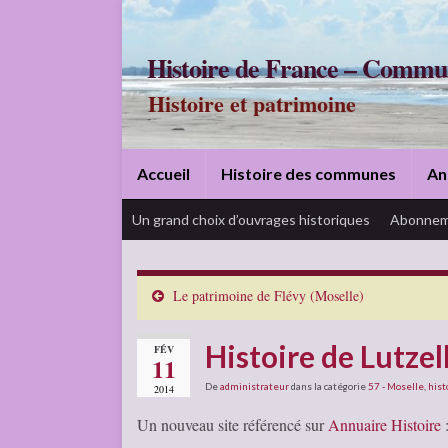
Histoire de France – Commu
Histoire et patrimoine
Accueil
Histoire des communes
An
Un grand choix d’ouvrages historiques
Abonnem
Le patrimoine de Flévy (Moselle)
Histoire de Lutze
FÉV
11
De
administrateur
dans la catégorie
57 - Moselle
,
hist
2014
Un nouveau site référencé sur
Annuaire Histoire