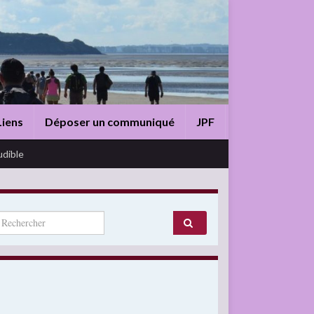
Liens
Déposer un communiqué
JPF
udible
arch for: