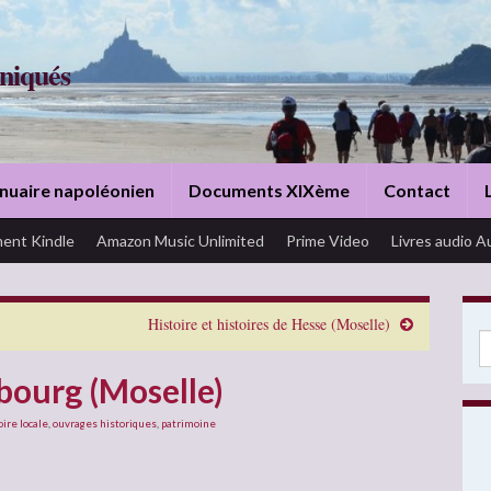
niqués
nuaire napoléonien
Documents XIXème
Contact
ent Kindle
Amazon Music Unlimited
Prime Video
Livres audio A
Histoire et histoires de Hesse (Moselle)
Se
lbourg (Moselle)
oire locale
,
ouvrages historiques
,
patrimoine
: