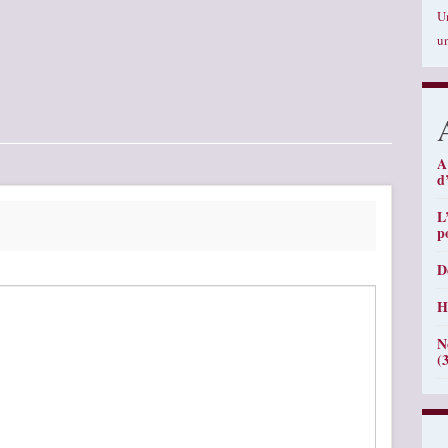
U
u
A
d
L
p
D
H
N
(