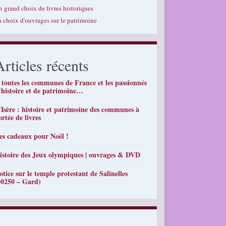
n grand choix de livres historiques
n choix d'ouvrages sur le patrimoine
Articles récents
 toutes les communes de France et les passionnés
’histoire et de patrimoine…
’Isère : histoire et patrimoine des communes à
ortée de livres
es cadeaux pour Noël !
istoire des Jeux olympiques | ouvrages & DVD
otice sur le temple protestant de Salinelles
30250 – Gard)