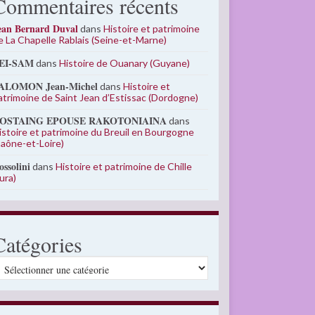
Commentaires récents
ean Bernard Duval
dans
Histoire et patrimoine
e La Chapelle Rablais (Seine-et-Marne)
EI-SAM
dans
Histoire de Ouanary (Guyane)
ALOMON Jean-Michel
dans
Histoire et
atrimoine de Saint Jean d’Estissac (Dordogne)
OSTAING EPOUSE RAKOTONIAINA
dans
istoire et patrimoine du Breuil en Bourgogne
Saône-et-Loire)
ossolini
dans
Histoire et patrimoine de Chille
Jura)
Catégories
atégories