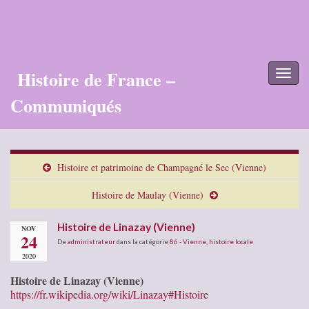
Histoire de France –
Toggl
naviga
Communiqués
Histoire et patrimoine de Champagné le Sec (Vienne)
Histoire de Maulay (Vienne)
Histoire de Linazay (Vienne)
NOV
24
De
administrateur
dans la catégorie
86 - Vienne
,
histoire locale
2020
Histoire de Linazay (Vienne)
https://fr.wikipedia.org/wiki/Linazay#Histoire