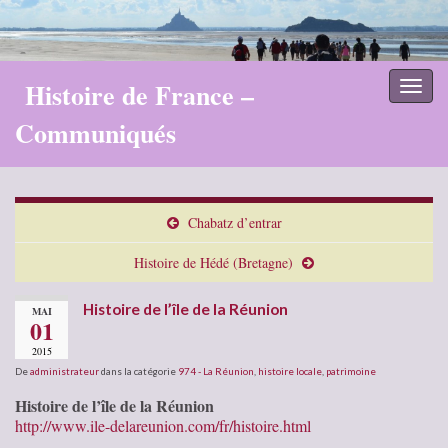
Histoire de France –
Toggl
naviga
Communiqués
Chabatz d’entrar
Histoire de Hédé (Bretagne)
Histoire de l’île de la Réunion
MAI
01
2015
De
administrateur
dans la catégorie
974 - La Réunion
,
histoire locale
,
patrimoine
Histoire de l’île de la Réunion
http://www.ile-delareunion.com/fr/histoire.html