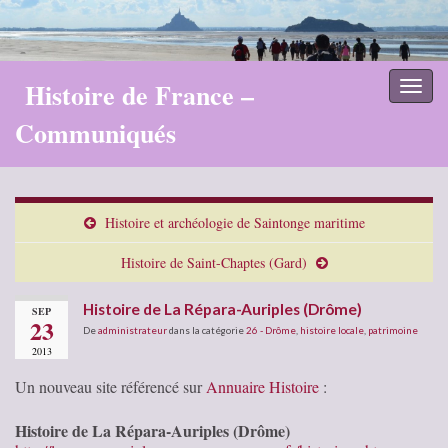
Histoire de France –
Toggl
naviga
Communiqués
Histoire et archéologie de Saintonge maritime
Histoire de Saint-Chaptes (Gard)
Histoire de La Répara-Auriples (Drôme)
SEP
23
De
administrateur
dans la catégorie
26 - Drôme
,
histoire locale
,
patrimoine
2013
Un nouveau site référencé sur
Annuaire Histoire
:
Histoire de La Répara-Auriples (Drôme)