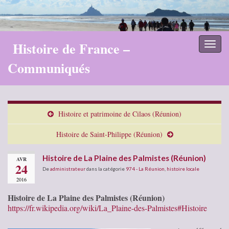
Histoire de France –
Toggl
naviga
Communiqués
Histoire et patrimoine de Cilaos (Réunion)
Histoire de Saint-Philippe (Réunion)
Histoire de La Plaine des Palmistes (Réunion)
AVR
24
De
administrateur
dans la catégorie
974 - La Réunion
,
histoire locale
2016
Histoire de La Plaine des Palmistes (Réunion)
https://fr.wikipedia.org/wiki/La_Plaine-des-Palmistes#Histoire