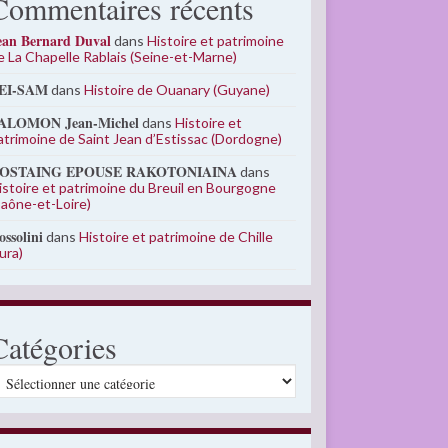
Commentaires récents
ean Bernard Duval
dans
Histoire et patrimoine
e La Chapelle Rablais (Seine-et-Marne)
EI-SAM
dans
Histoire de Ouanary (Guyane)
ALOMON Jean-Michel
dans
Histoire et
atrimoine de Saint Jean d’Estissac (Dordogne)
OSTAING EPOUSE RAKOTONIAINA
dans
istoire et patrimoine du Breuil en Bourgogne
Saône-et-Loire)
ossolini
dans
Histoire et patrimoine de Chille
Jura)
Catégories
atégories