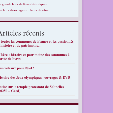
n grand choix de livres historiques
n choix d'ouvrages sur le patrimoine
Articles récents
 toutes les communes de France et les passionnés
’histoire et de patrimoine…
’Isère : histoire et patrimoine des communes à
ortée de livres
es cadeaux pour Noël !
istoire des Jeux olympiques | ouvrages & DVD
otice sur le temple protestant de Salinelles
30250 – Gard)