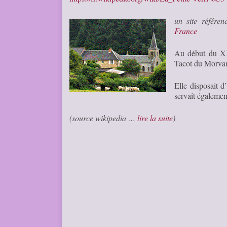
un site référe
France
Au début du XXe
Tacot du Morvan
Elle disposait d
servait égaleme
(source wikipedia …
lire la suite
)