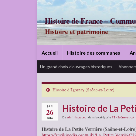
Histoire de France – Commu
Histoire et patrimoine
Accueil
Histoire des communes
An
Un grand choix d’ouvrages historiques
Abonnem
Histoire d’Igornay (Saône-et-Loire)
Histoire de La Pet
JAN
26
De
administrateur
dans la catégorie
71 - Saône-et-Loi
2016
Histoire de La Petite Verrière (Saône-et-Loire
https://fr.wikipedia.org/wiki/La_Petite-Verri%C