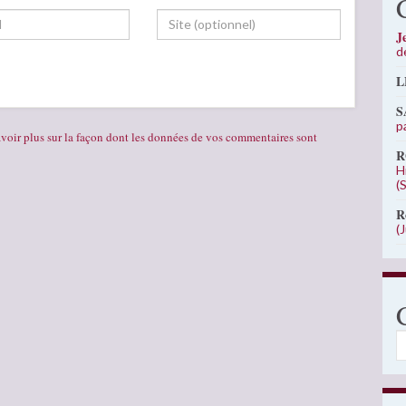
J
d
L
S
p
voir plus sur la façon dont les données de vos commentaires sont
R
H
(
R
(
C