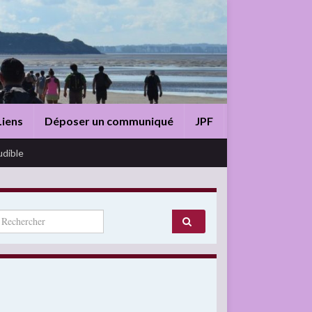
Liens
Déposer un communiqué
JPF
udible
arch for: