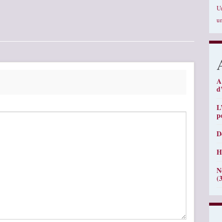
U
u
A
d
L
p
D
H
N
(