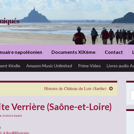
niqués
nuaire napoléonien
Documents XIXème
Contact
ent Kindle
Amazon Music Unlimited
Prime Video
Livres audio A
Histoire de Château du Loir (Sarthe)
Se
ite Verrière (Saône-et-Loire)
re
,
histoire locale
)
3%A8re#Histoire