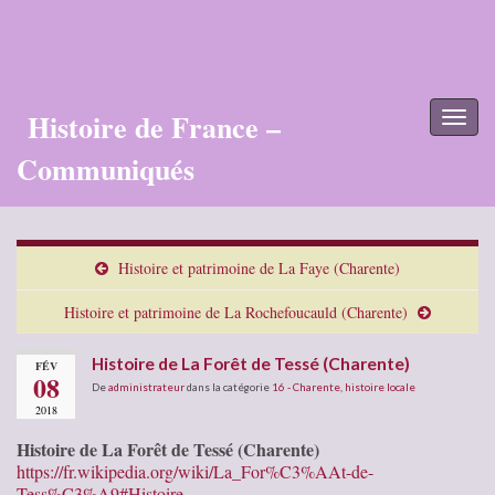
Histoire de France –
Toggl
naviga
Communiqués
Histoire et patrimoine de La Faye (Charente)
Histoire et patrimoine de La Rochefoucauld (Charente)
Histoire de La Forêt de Tessé (Charente)
FÉV
08
De
administrateur
dans la catégorie
16 - Charente
,
histoire locale
2018
Histoire de La Forêt de Tessé (Charente)
https://fr.wikipedia.org/wiki/La_For%C3%AAt-de-
Tess%C3%A9#Histoire