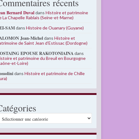
Commentaires récents
ean Bernard Duval
dans
Histoire et patrimoine
e La Chapelle Rablais (Seine-et-Marne)
EI-SAM
dans
Histoire de Ouanary (Guyane)
ALOMON Jean-Michel
dans
Histoire et
atrimoine de Saint Jean d’Estissac (Dordogne)
OSTAING EPOUSE RAKOTONIAINA
dans
istoire et patrimoine du Breuil en Bourgogne
Saône-et-Loire)
ossolini
dans
Histoire et patrimoine de Chille
Jura)
Catégories
atégories