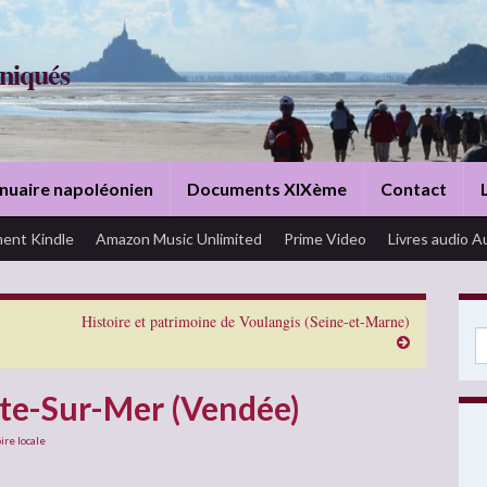
niqués
nuaire napoléonien
Documents XIXème
Contact
ent Kindle
Amazon Music Unlimited
Prime Video
Livres audio A
Histoire et patrimoine de Voulangis (Seine-et-Marne)
Se
ute-Sur-Mer (Vendée)
ire locale