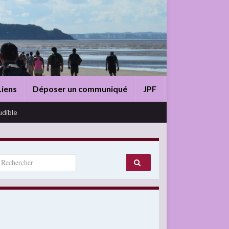
Liens
Déposer un communiqué
JPF
udible
arch for: