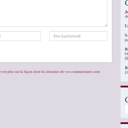
J
d
L
S
p
R
H
(
R
voir plus sur la façon dont les données de vos commentaires sont
(
C