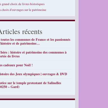
n grand choix de livres historiques
n choix d'ouvrages sur le patrimoine
Articles récents
 toutes les communes de France et les passionnés
’histoire et de patrimoine…
’Isère : histoire et patrimoine des communes à
ortée de livres
es cadeaux pour Noël !
istoire des Jeux olympiques | ouvrages & DVD
otice sur le temple protestant de Salinelles
30250 – Gard)