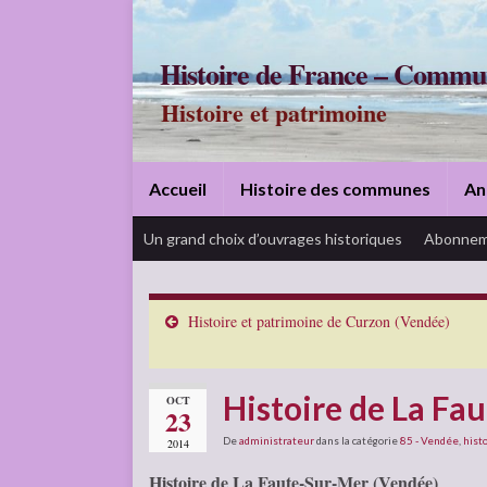
Histoire de France – Commu
Histoire et patrimoine
Accueil
Histoire des communes
An
Un grand choix d’ouvrages historiques
Abonnem
Histoire et patrimoine de Curzon (Vendée)
Histoire de La Fa
OCT
23
De
administrateur
dans la catégorie
85 - Vendée
,
histo
2014
Histoire de La Faute-Sur-Mer (Vendée)