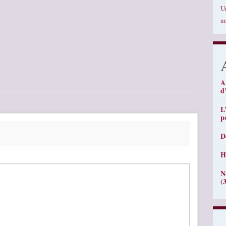
U
u
A
d
L
p
D
H
N
(