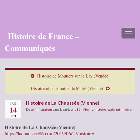
Histoire de France –
Toggl
naviga
Communiqués
Histoire de Moutiers sur le Lay (Vendée)
Histoire et patrimoine de Mairé (Vienne)
Histoire de La Chaussée (Vienne)
JAN
14
De
administrateur
dans la catégorie
86 - Vienne
,
histoire locale
,
patrimoine
2021
Histoire de La Chaussée (Vienne)
https://lachaussee86.com/2019/06/27/histoire/