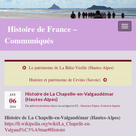
Histoire de France –
Toggl
naviga
Communiqués
Le patrimoine de La Bâtie-Vieille (Hautes-Alpes)
Histoire et patrimoine de Cevins (Savoie)
Histoire de La Chapelle-en-Valgaudémar
JAN
06
(Hautes-Alpes)
De
administrateur
dans la catégorie
05 - Hautes Alpes
,
histoire locale
2016
Histoire de La Chapelle-en-Valgaudémar (Hautes-Alpes)
https://fr.wikipedia.org/wiki/La_Chapelle-en-
Valgaud%C3%A9mar#Histoire