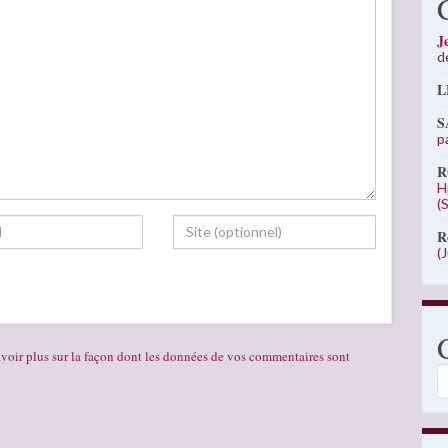
J
d
L
S
p
R
H
(
R
(
voir plus sur la façon dont les données de vos commentaires sont
C