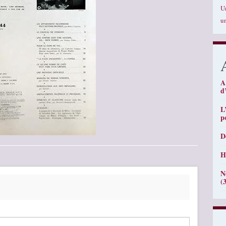
U
u
A
d
L
p
D
H
N
(