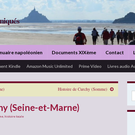
niqués
nuaire napoléonien
Documents XIXème
Contact
ent Kindle
Amazon Music Unlimited
Prime Video
Livres audio A
ne)
Histoire de Curchy (Somme)
Se
gny (Seine-et-Marne)
rne
,
histoire locale