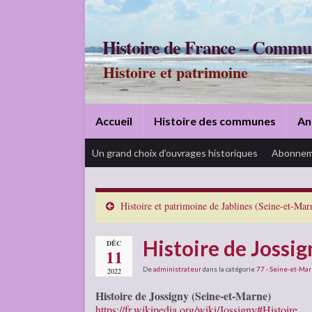
Histoire de France – Commu
Histoire et patrimoine
Accueil
Histoire des communes
An
Un grand choix d’ouvrages historiques
Abonnem
Histoire et patrimoine de Jablines (Seine-et-Mar
Histoire de Jossi
DÉC
11
De
administrateur
dans la catégorie
77 - Seine-et-Ma
2022
Histoire de Jossigny (Seine-et-Marne)
https://fr.wikipedia.org/wiki/Jossigny#Histoire