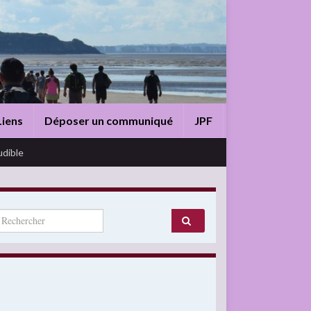
Liens
Déposer un communiqué
JPF
udible
arch for: