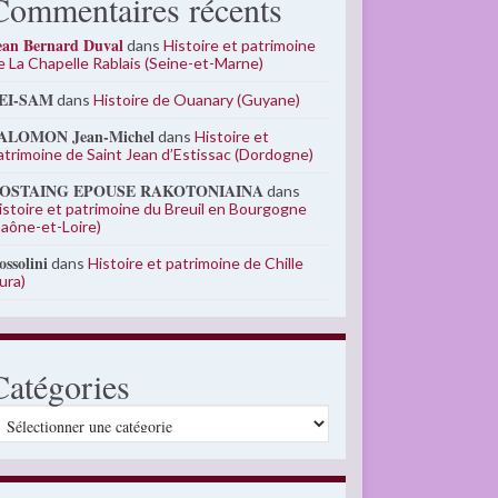
Commentaires récents
ean Bernard Duval
dans
Histoire et patrimoine
e La Chapelle Rablais (Seine-et-Marne)
EI-SAM
dans
Histoire de Ouanary (Guyane)
ALOMON Jean-Michel
dans
Histoire et
atrimoine de Saint Jean d’Estissac (Dordogne)
OSTAING EPOUSE RAKOTONIAINA
dans
istoire et patrimoine du Breuil en Bourgogne
Saône-et-Loire)
ossolini
dans
Histoire et patrimoine de Chille
Jura)
Catégories
atégories