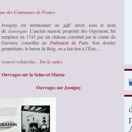
ique des Communes de France
e
Jossigny est mentionnée au
xiii
siècle sous le nom
de
Jaussegne
. L’ancien manoir, propriété des Orgemont, fut
remplacé en 1743 par un château construit par le comte de
Graviers, conseiller au
Parlement de Paris
. Son dernier
propriétaire, le baron de Roig, en a fait don à l’État…
(source wikipedia…
lire la suite
)
Ouvrages sur la Seine-et-Marne
Ouvrages sur Jossigny