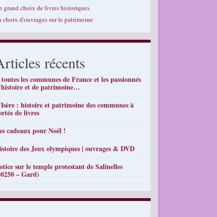
n grand choix de livres historiques
n choix d'ouvrages sur le patrimoine
Articles récents
 toutes les communes de France et les passionnés
’histoire et de patrimoine…
’Isère : histoire et patrimoine des communes à
ortée de livres
es cadeaux pour Noël !
istoire des Jeux olympiques | ouvrages & DVD
otice sur le temple protestant de Salinelles
30250 – Gard)