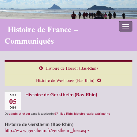
Histoire de France –
Toggl
naviga
Communiqués
Histoire de Hoerdt (Bas-Rhin)
Histoire de Westhouse (Bas-Rhin)
Histoire de Gerstheim (Bas-Rhin)
MAI
05
2014
De
administrateur
dans la catégorie
67 - Bas-Rhin
,
histoire locale
,
patrimoine
Histoire de Gerstheim (Bas-Rhin)
http://www.gerstheim.fr/gerstheim_hier.aspx