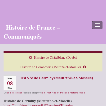
Histoire de France –
Toggl
naviga
Communiqués
Histoire de Châtelblanc (Doubs)
Histoire de Gézoncourt (Meurthe-et-Moselle)
Histoire de Germiny (Meutrthe-et-Moselle)
NOV
08
2022
De
administrateur
dans la catégorie
54 - Meurthe-et-Moselle
,
histoire locale
Histoire de Germiny (Meutrthe-et-Moselle)
https://fr.wikipedia.org/wiki/Germiny#Histoire