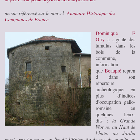
un site référencé sur le nouvel
Annuaire Historique des
Communes de France
Dominique E
Olry
a signalé des
tumulus dans les
bois de la
commune,
information
que
Beaupré
repren
d dans son
répertoire
archéologique en
plus d’indices
d’occupation gallo-
romaine en
quelques lieux-
dits :
la Grande
Woivre, au Haut de
l’haie, au Jardin
carré, sur Le mont, au lieudit l’Enfer, Au-dessus du moulin au