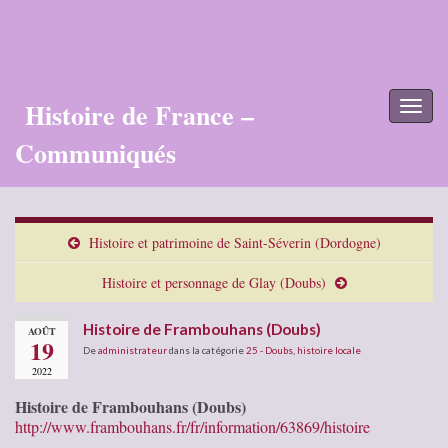
Histoire de France –
Toggl
naviga
Communiqués
Histoire et patrimoine de Saint-Séverin (Dordogne)
Histoire et personnage de Glay (Doubs)
Histoire de Frambouhans (Doubs)
AOÛT
19
De
administrateur
dans la catégorie
25 - Doubs
,
histoire locale
2022
Histoire de Frambouhans (Doubs)
http://www.frambouhans.fr/fr/information/63869/histoire