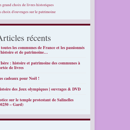
n grand choix de livres historiques
n choix d'ouvrages sur le patrimoine
Articles récents
 toutes les communes de France et les passionnés
’histoire et de patrimoine…
’Isère : histoire et patrimoine des communes à
ortée de livres
es cadeaux pour Noël !
istoire des Jeux olympiques | ouvrages & DVD
otice sur le temple protestant de Salinelles
30250 – Gard)