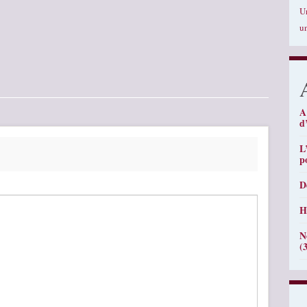
U
u
A
d
L
p
D
H
N
(