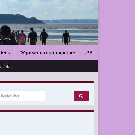
Liens
Déposer un communiqué
JPF
udible
arch for: