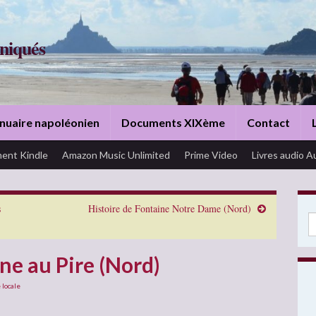
niqués
nuaire napoléonien
Documents XIXème
Contact
ent Kindle
Amazon Music Unlimited
Prime Video
Livres audio A
s
Histoire de Fontaine Notre Dame (Nord)
Se
ne au Pire (Nord)
 locale