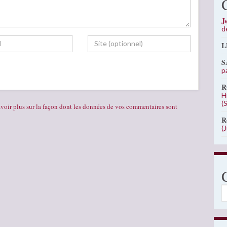
J
d
L
S
p
R
H
(
voir plus sur la façon dont les données de vos commentaires sont
R
(
C