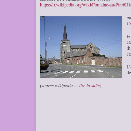
https://fr.wikipedia.org/wiki/Fontaine-au-Pire#His
u
C
Fo
ét
(h
ét
L’
de
(source wikipedia …
lire la suite
)