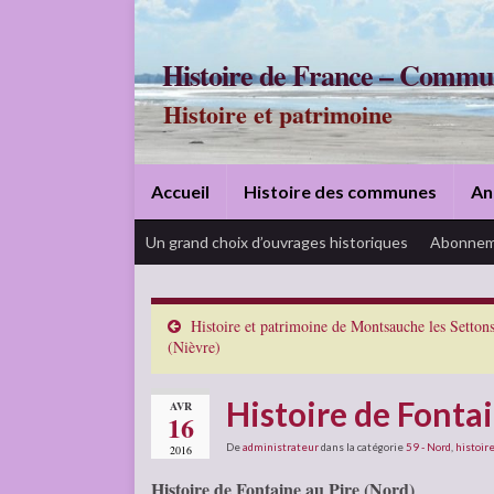
Histoire de France – Commu
Histoire et patrimoine
Accueil
Histoire des communes
An
Un grand choix d’ouvrages historiques
Abonnem
Histoire et patrimoine de Montsauche les Setton
(Nièvre)
Histoire de Fontai
AVR
16
De
administrateur
dans la catégorie
59 - Nord
,
histoire
2016
Histoire de Fontaine au Pire (Nord)