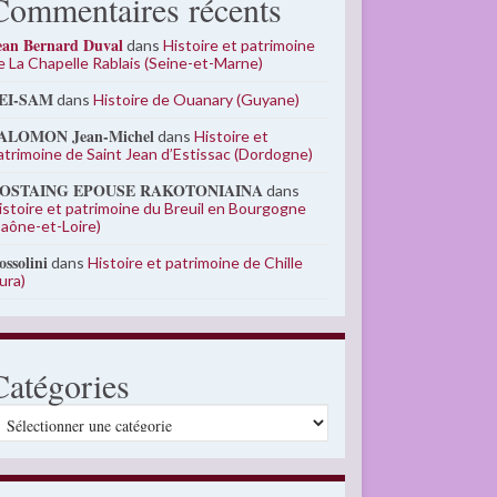
Commentaires récents
ean Bernard Duval
dans
Histoire et patrimoine
e La Chapelle Rablais (Seine-et-Marne)
EI-SAM
dans
Histoire de Ouanary (Guyane)
ALOMON Jean-Michel
dans
Histoire et
atrimoine de Saint Jean d’Estissac (Dordogne)
OSTAING EPOUSE RAKOTONIAINA
dans
istoire et patrimoine du Breuil en Bourgogne
Saône-et-Loire)
ossolini
dans
Histoire et patrimoine de Chille
Jura)
Catégories
atégories