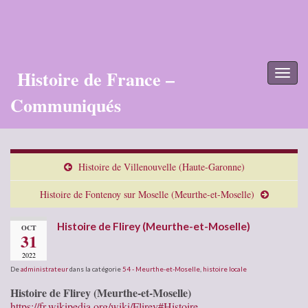
Histoire de France –
Toggl
naviga
Communiqués
Histoire de Villenouvelle (Haute-Garonne)
Histoire de Fontenoy sur Moselle (Meurthe-et-Moselle)
Histoire de Flirey (Meurthe-et-Moselle)
OCT
31
2022
De
administrateur
dans la catégorie
54 - Meurthe-et-Moselle
,
histoire locale
Histoire de Flirey (Meurthe-et-Moselle)
https://fr.wikipedia.org/wiki/Flirey#Histoire