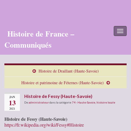
Histoire de France –
Toggl
naviga
Communiqués
Histoire de Draillant (Haute-Savoie)
Histoire et patrimoine de Féternes (Haute-Savoie)
Histoire de Fessy (Haute-Savoie)
JAN
13
De
administrateur
dans la catégorie
74 - Haute-Savoie
,
histoire locale
2021
Histoire de Fessy (Haute-Savoie)
https://fr.wikipedia.org/wiki/Fessy#Histoire