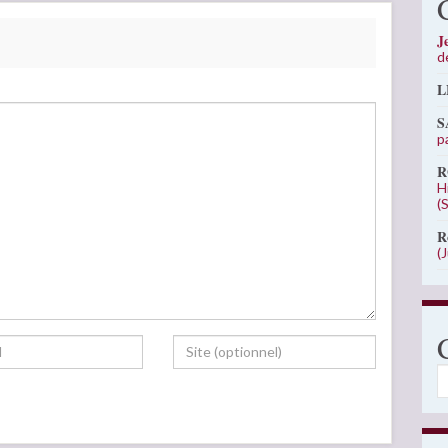
J
d
L
S
p
R
H
(
R
(
C