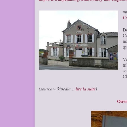
u
C
De
Co
né
(p
Ve
tr
se
Ch
(source wikipedia…
lire la suite
)
Ouvra