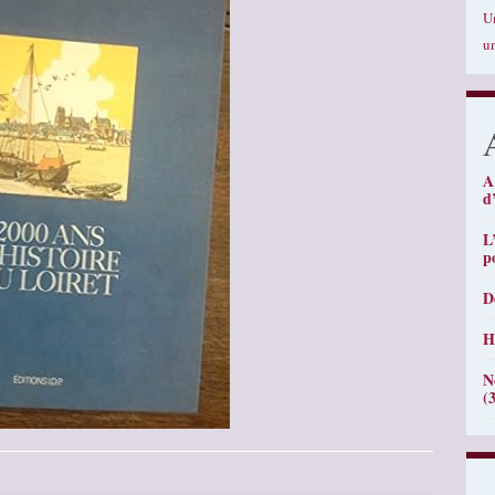
U
u
A
d
L
p
D
H
N
(