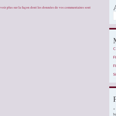
voir plus sur la façon dont les données de vos commentaires sont
A
C
F
F
S
«
b