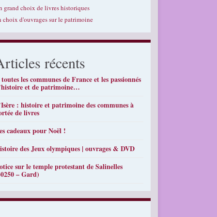
n grand choix de livres historiques
n choix d'ouvrages sur le patrimoine
Articles récents
 toutes les communes de France et les passionnés
’histoire et de patrimoine…
’Isère : histoire et patrimoine des communes à
ortée de livres
es cadeaux pour Noël !
istoire des Jeux olympiques | ouvrages & DVD
otice sur le temple protestant de Salinelles
30250 – Gard)