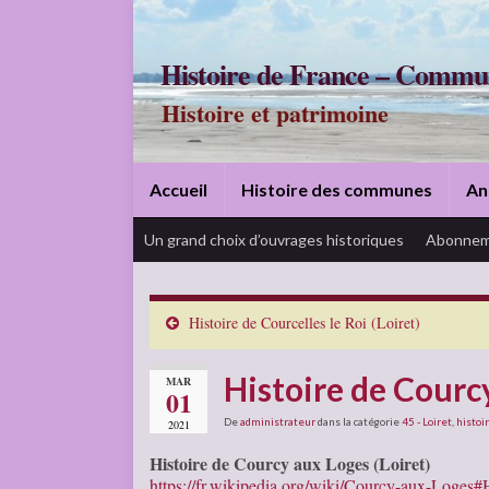
Histoire de France – Commu
Histoire et patrimoine
Accueil
Histoire des communes
An
Un grand choix d’ouvrages historiques
Abonnem
Histoire de Courcelles le Roi (Loiret)
Histoire de Courcy
MAR
01
De
administrateur
dans la catégorie
45 - Loiret
,
histoir
2021
Histoire de Courcy aux Loges (Loiret)
https://fr.wikipedia.org/wiki/Courcy-aux-Loges#H