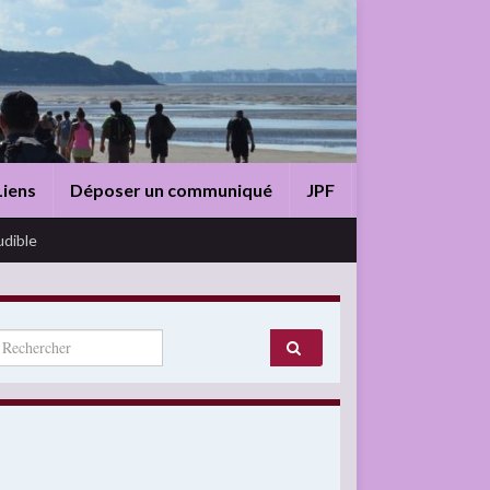
Liens
Déposer un communiqué
JPF
udible
arch for: