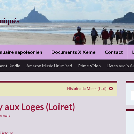
niqués
nuaire napoléonien
Documents XIXème
Contact
ent Kindle
Amazon Music Unlimited
Prime Video
Livres audio A
Histoire de Miers (Lot)
Se
 aux Loges (Loiret)
e locale
istoire