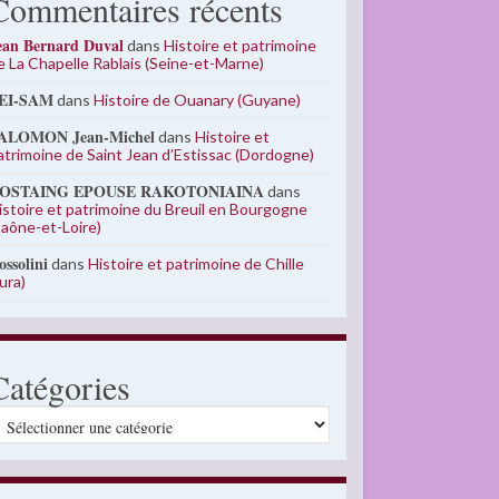
Commentaires récents
ean Bernard Duval
dans
Histoire et patrimoine
e La Chapelle Rablais (Seine-et-Marne)
EI-SAM
dans
Histoire de Ouanary (Guyane)
ALOMON Jean-Michel
dans
Histoire et
atrimoine de Saint Jean d’Estissac (Dordogne)
OSTAING EPOUSE RAKOTONIAINA
dans
istoire et patrimoine du Breuil en Bourgogne
Saône-et-Loire)
ossolini
dans
Histoire et patrimoine de Chille
Jura)
Catégories
atégories