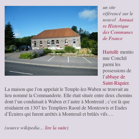
un site
référencé sur le
nouvel
Annuai
re Historique
des Communes
de France
Hariulfe
mentio
nne Conchil
parmi les
possessions de
l’
abbaye de
Saint-Riquier
.
La maison que l’on appelait le Temple-lez-Waben se trouvait au
lieu nommé la Commanderie. Elle était située entre deux chemins
dont l’un conduisait à Waben et l’autre à Montreuil ; c’est là que
résidaient en 1307 les Templiers Raoul de Monteswis et Eudes
d’Écuires qui furent arrêtés à Montreuil et brûlés vifs….
(source wikipedia…
lire la suite
)