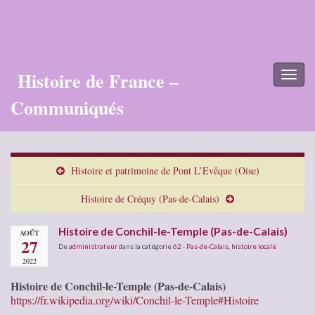
Histoire de France –
Toggl
naviga
Communiqués
Histoire et patrimoine de Pont L’Evêque (Oise)
Histoire de Créquy (Pas-de-Calais)
Histoire de Conchil-le-Temple (Pas-de-Calais)
AOÛT
27
De
administrateur
dans la catégorie
62 - Pas-de-Calais
,
histoire locale
2022
Histoire de Conchil-le-Temple (Pas-de-Calais)
https://fr.wikipedia.org/wiki/Conchil-le-Temple#Histoire