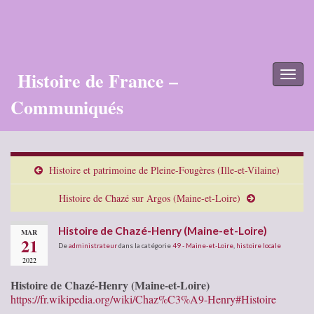
Histoire de France –
Toggl
naviga
Communiqués
Histoire et patrimoine de Pleine-Fougères (Ille-et-Vilaine)
Histoire de Chazé sur Argos (Maine-et-Loire)
Histoire de Chazé-Henry (Maine-et-Loire)
MAR
21
De
administrateur
dans la catégorie
49 - Maine-et-Loire
,
histoire locale
2022
Histoire de Chazé-Henry (Maine-et-Loire)
https://fr.wikipedia.org/wiki/Chaz%C3%A9-Henry#Histoire