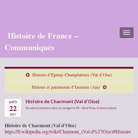
Histoire de France –
Toggl
naviga
Communiqués
Histoire d’Epinay-Champlatreux (Val d’Oise)
Histoire et patrimoine d’Izernore (Ain)
Histoire de Charmont (Val d’Oise)
AOÛT
22
De
administrateur
dans la catégorie
95 - Val d'Oise
,
histoire locale
2017
Histoire de Charmont (Val d’Oise)
https://fr.wikipedia.org/wiki/Charmont_(Val-d%27Oise)#Histoire