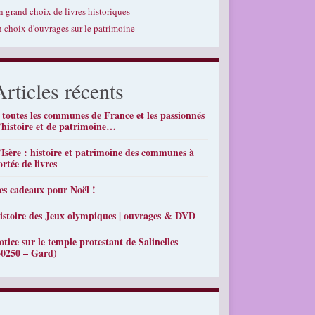
n grand choix de livres historiques
n choix d'ouvrages sur le patrimoine
Articles récents
 toutes les communes de France et les passionnés
’histoire et de patrimoine…
’Isère : histoire et patrimoine des communes à
ortée de livres
es cadeaux pour Noël !
istoire des Jeux olympiques | ouvrages & DVD
otice sur le temple protestant de Salinelles
30250 – Gard)