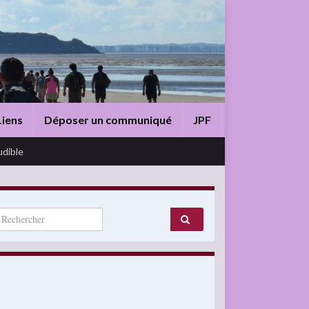
Liens
Déposer un communiqué
JPF
udible
arch for: