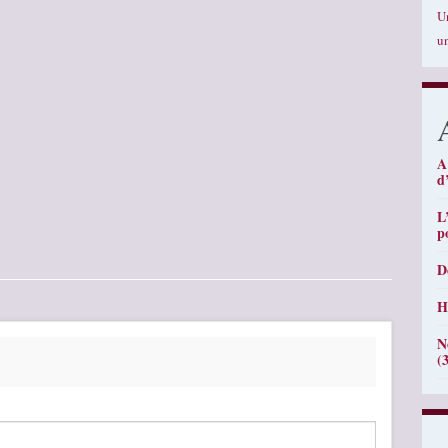
U
u
A
d
L
p
D
H
N
(