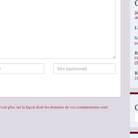
J
d
L
S
p
R
H
(
R
(
voir plus sur la façon dont les données de vos commentaires sont
C