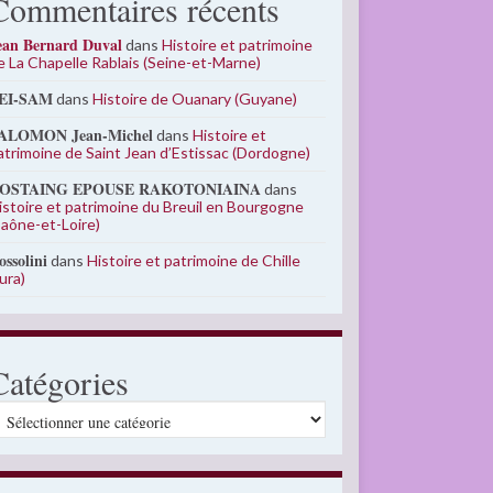
Commentaires récents
ean Bernard Duval
dans
Histoire et patrimoine
e La Chapelle Rablais (Seine-et-Marne)
EI-SAM
dans
Histoire de Ouanary (Guyane)
ALOMON Jean-Michel
dans
Histoire et
atrimoine de Saint Jean d’Estissac (Dordogne)
OSTAING EPOUSE RAKOTONIAINA
dans
istoire et patrimoine du Breuil en Bourgogne
Saône-et-Loire)
ossolini
dans
Histoire et patrimoine de Chille
Jura)
Catégories
atégories