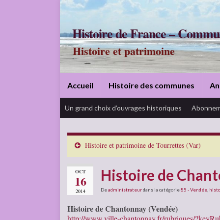
Histoire de France – Commu
Histoire et patrimoine
Accueil
Histoire des communes
An
Un grand choix d’ouvrages historiques
Abonnem
Histoire et patrimoine de Tourrettes (Var)
Histoire de Chan
OCT
16
De
administrateur
dans la catégorie
85 - Vendée
,
histo
2014
Histoire de Chantonnay (Vendée)
http://www.ville-chantonnay.fr/rubriques/?keyRu