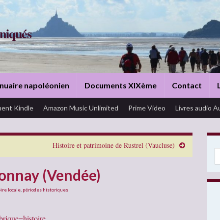
niqués
nuaire napoléonien
Documents XIXème
Contact
ent Kindle
Amazon Music Unlimited
Prime Video
Livres audio A
Histoire et patrimoine de Rustrel (Vaucluse)
Se
tonnay (Vendée)
ire locale
,
périodes historiques
brique=histoire