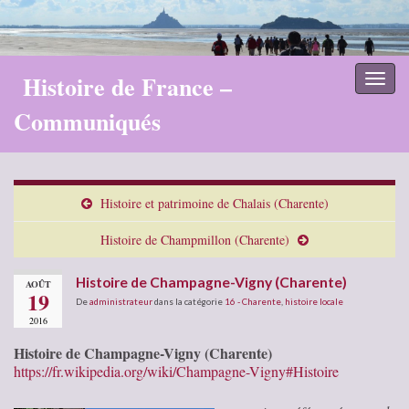
Histoire de France –
Toggl
naviga
Communiqués
Histoire et patrimoine de Chalais (Charente)
Histoire de Champmillon (Charente)
Histoire de Champagne-Vigny (Charente)
AOÛT
19
De
administrateur
dans la catégorie
16 - Charente
,
histoire locale
2016
Histoire de Champagne-Vigny (Charente)
https://fr.wikipedia.org/wiki/Champagne-Vigny#Histoire