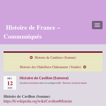
Histoire de France –
Toggl
naviga
Communiqués
Histoire de Caulières (Somme)
Histoire des Châtelliers-Châteaumur (Vendée)
Histoire de Cavillon (Somme)
DÉC
12
De
administrateur
dans la catégorie
80 - Somme
,
histoire locale
2020
Histoire de Cavillon (Somme)
https://fr.wikipedia.org/wiki/Cavillon#Histoire