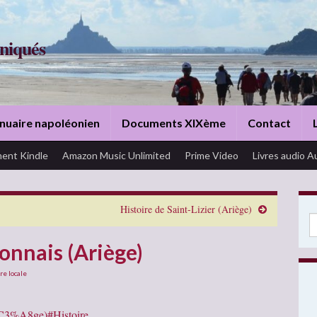
niqués
nuaire napoléonien
Documents XIXème
Contact
ent Kindle
Amazon Music Unlimited
Prime Video
Livres audio A
Histoire de Saint-Lizier (Ariège)
Se
lonnais (Ariège)
re locale
i%C3%A8ge)#Histoire