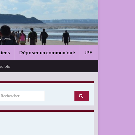
Liens
Déposer un communiqué
JPF
udible
arch for: