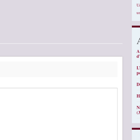
U
u
A
d
L
p
D
H
N
(