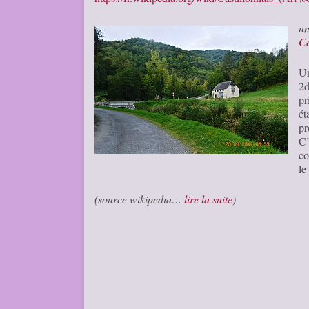
u
C
Un
2d
pr
é
pr
C’
co
le
(source wikipedia…
lire la suite
)