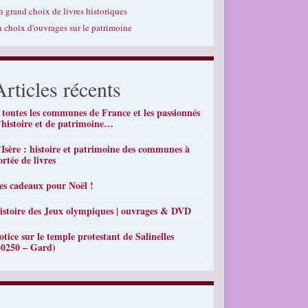
n grand choix de livres historiques
n choix d'ouvrages sur le patrimoine
Articles récents
 toutes les communes de France et les passionnés
’histoire et de patrimoine…
’Isère : histoire et patrimoine des communes à
ortée de livres
es cadeaux pour Noël !
istoire des Jeux olympiques | ouvrages & DVD
otice sur le temple protestant de Salinelles
30250 – Gard)