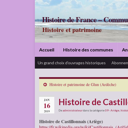
Histoire de France – Commu
Histoire et patrimoine
Accueil
Histoire des communes
An
Un grand choix d’ouvrages historiques
Abonnem
Histoire et patrimoine de Glun (Ardèche)
Histoire de Castil
JAN
16
De
administrateur
dans la catégorie
09 - Ariège
,
histoi
2019
Histoire de Castillonnais (Ariège)
https://fr.wikipedia.org/wiki/Castillonnais_(Ar