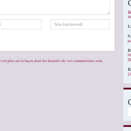
J
d
L
S
p
R
H
(
voir plus sur la façon dont les données de vos commentaires sont
R
(
C