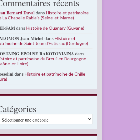
Commentaires récents
ean Bernard Duval
dans
Histoire et patrimoine
e La Chapelle Rablais (Seine-et-Marne)
EI-SAM
dans
Histoire de Ouanary (Guyane)
ALOMON Jean-Michel
dans
Histoire et
atrimoine de Saint Jean d’Estissac (Dordogne)
OSTAING EPOUSE RAKOTONIAINA
dans
istoire et patrimoine du Breuil en Bourgogne
Saône-et-Loire)
ossolini
dans
Histoire et patrimoine de Chille
Jura)
Catégories
atégories