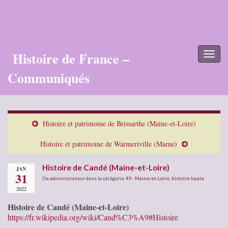
Histoire de France –
Toggl
naviga
Communiqués
Histoire et patrimoine de Brissarthe (Maine-et-Loire)
Histoire et patrimoine de Warmeriville (Marne)
Histoire de Candé (Maine-et-Loire)
JAN
31
De
administrateur
dans la catégorie
49 - Maine-et-Loire
,
histoire locale
2022
Histoire de Candé (Maine-et-Loire)
https://fr.wikipedia.org/wiki/Cand%C3%A9#Histoire