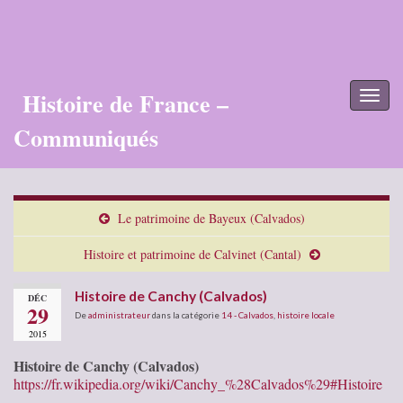
Histoire de France –
Toggl
naviga
Communiqués
Le patrimoine de Bayeux (Calvados)
Histoire et patrimoine de Calvinet (Cantal)
Histoire de Canchy (Calvados)
DÉC
29
De
administrateur
dans la catégorie
14 - Calvados
,
histoire locale
2015
Histoire de Canchy (Calvados)
https://fr.wikipedia.org/wiki/Canchy_%28Calvados%29#Histoire