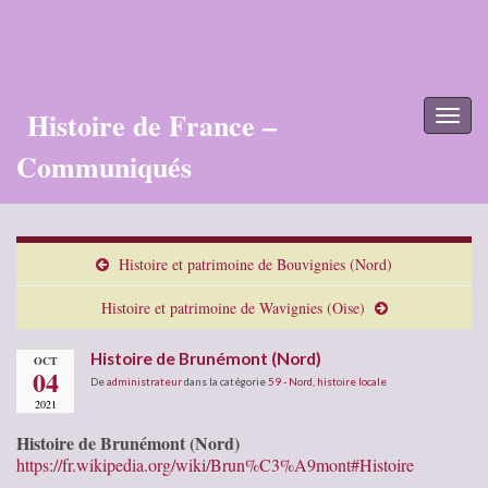
Histoire de France –
Toggl
naviga
Communiqués
Histoire et patrimoine de Bouvignies (Nord)
Histoire et patrimoine de Wavignies (Oise)
Histoire de Brunémont (Nord)
OCT
04
De
administrateur
dans la catégorie
59 - Nord
,
histoire locale
2021
Histoire de Brunémont (Nord)
https://fr.wikipedia.org/wiki/Brun%C3%A9mont#Histoire