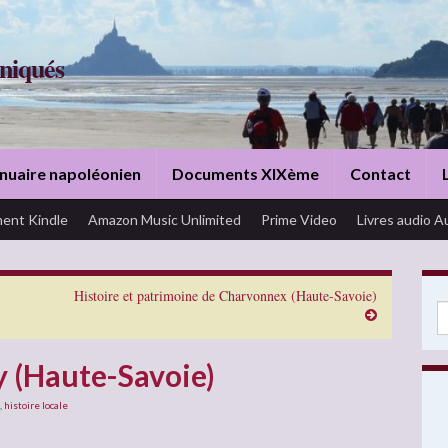
niqués
nuaire napoléonien
Documents XIXème
Contact
ent Kindle
Amazon Music Unlimited
Prime Video
Livres audio A
Histoire et patrimoine de Charvonnex (Haute-Savoie)
Se
y (Haute-Savoie)
,
histoire locale