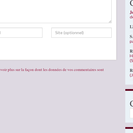
J
d
L
S
p
R
H
(
voir plus sur la façon dont les données de vos commentaires sont
R
(
C