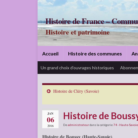
Histoire de France – Commu
Histoire et patrimoine
Accueil
Histoire des communes
An
Un grand choix d’ouvrages historiques
Abonnem
Histoire de Cléry (Savoie)
Histoire de Bouss
JAN
06
De
administrateur
dans la catégorie
74 - Haute-Savoie
2016
Histoire de Boussy (Haute-Savoie)