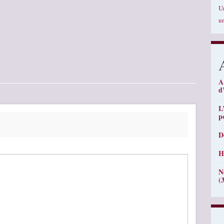
U
u
A
d
L
p
D
H
N
(