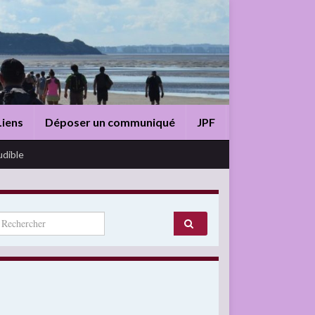
Liens
Déposer un communiqué
JPF
udible
arch for: