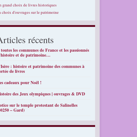
n grand choix de livres historiques
n choix d'ouvrages sur le patrimoine
Articles récents
 toutes les communes de France et les passionnés
’histoire et de patrimoine…
’Isère : histoire et patrimoine des communes à
ortée de livres
es cadeaux pour Noël !
istoire des Jeux olympiques | ouvrages & DVD
otice sur le temple protestant de Salinelles
30250 – Gard)