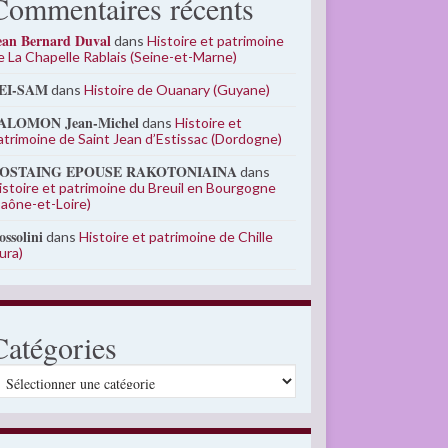
Commentaires récents
ean Bernard Duval
dans
Histoire et patrimoine
e La Chapelle Rablais (Seine-et-Marne)
EI-SAM
dans
Histoire de Ouanary (Guyane)
ALOMON Jean-Michel
dans
Histoire et
atrimoine de Saint Jean d’Estissac (Dordogne)
OSTAING EPOUSE RAKOTONIAINA
dans
istoire et patrimoine du Breuil en Bourgogne
Saône-et-Loire)
ossolini
dans
Histoire et patrimoine de Chille
Jura)
Catégories
atégories