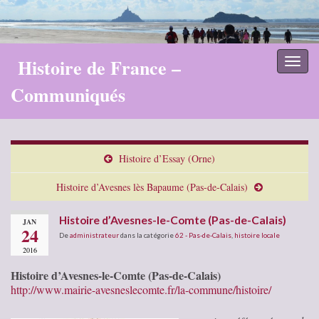
Histoire de France –
Toggl
naviga
Communiqués
Histoire d’Essay (Orne)
Histoire d’Avesnes lès Bapaume (Pas-de-Calais)
Histoire d’Avesnes-le-Comte (Pas-de-Calais)
JAN
24
De
administrateur
dans la catégorie
62 - Pas-de-Calais
,
histoire locale
2016
Histoire d’Avesnes-le-Comte (Pas-de-Calais)
http://www.mairie-avesneslecomte.fr/la-commune/histoire/