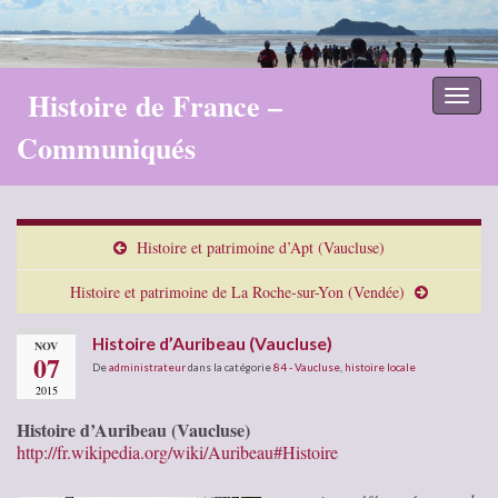
Histoire de France –
Toggl
naviga
Communiqués
Histoire et patrimoine d’Apt (Vaucluse)
Histoire et patrimoine de La Roche-sur-Yon (Vendée)
Histoire d’Auribeau (Vaucluse)
NOV
07
De
administrateur
dans la catégorie
84 - Vaucluse
,
histoire locale
2015
Histoire d’Auribeau (Vaucluse)
http://fr.wikipedia.org/wiki/Auribeau#Histoire