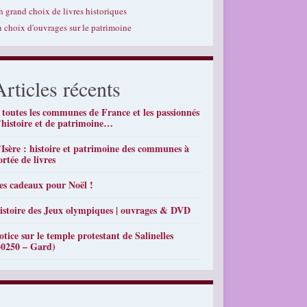
n grand choix de livres historiques
n choix d'ouvrages sur le patrimoine
Articles récents
 toutes les communes de France et les passionnés
’histoire et de patrimoine…
’Isère : histoire et patrimoine des communes à
ortée de livres
es cadeaux pour Noël !
istoire des Jeux olympiques | ouvrages & DVD
otice sur le temple protestant de Salinelles
30250 – Gard)