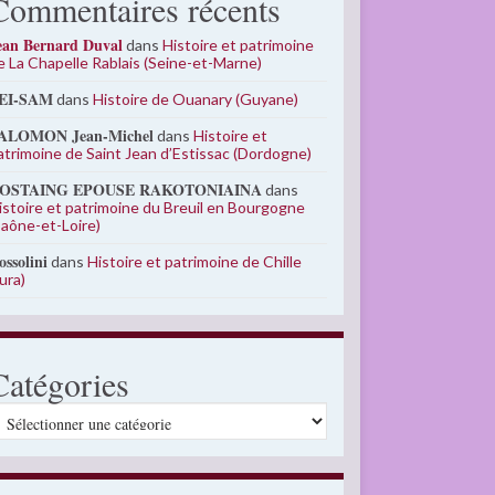
Commentaires récents
ean Bernard Duval
dans
Histoire et patrimoine
e La Chapelle Rablais (Seine-et-Marne)
EI-SAM
dans
Histoire de Ouanary (Guyane)
ALOMON Jean-Michel
dans
Histoire et
atrimoine de Saint Jean d’Estissac (Dordogne)
OSTAING EPOUSE RAKOTONIAINA
dans
istoire et patrimoine du Breuil en Bourgogne
Saône-et-Loire)
ossolini
dans
Histoire et patrimoine de Chille
Jura)
Catégories
atégories