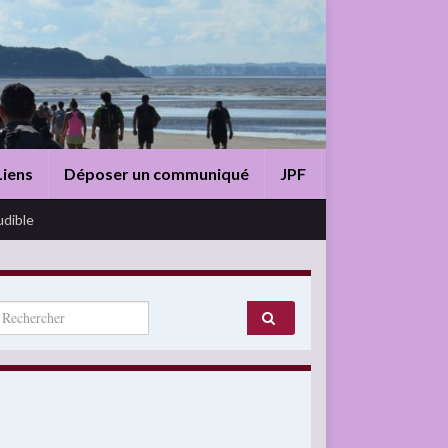
Liens
Déposer un communiqué
JPF
udible
arch for: