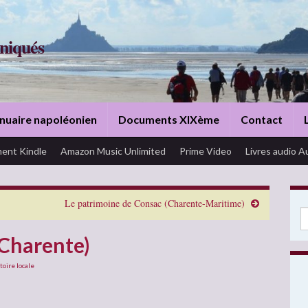
niqués
nuaire napoléonien
Documents XIXème
Contact
ent Kindle
Amazon Music Unlimited
Prime Video
Livres audio A
Le patrimoine de Consac (Charente-Maritime)
Se
(Charente)
toire locale