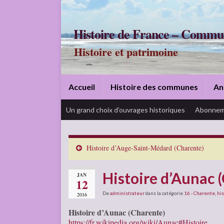
Histoire de France – Commu
Histoire et patrimoine
Accueil
Histoire des communes
An
Un grand choix d’ouvrages historiques
Abonnem
Histoire d’Auge-Saint-Médard (Charente)
Histoire d’Aunac 
JAN
12
De
administrateur
dans la catégorie
16 - Charente
,
his
2016
Histoire d’Aunac (Charente)
https://fr.wikipedia.org/wiki/Aunac#Histoire