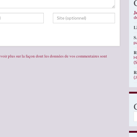
J
d
L
S
p
R
voir plus sur la façon dont les données de vos commentaires sont
H
(
R
(
C