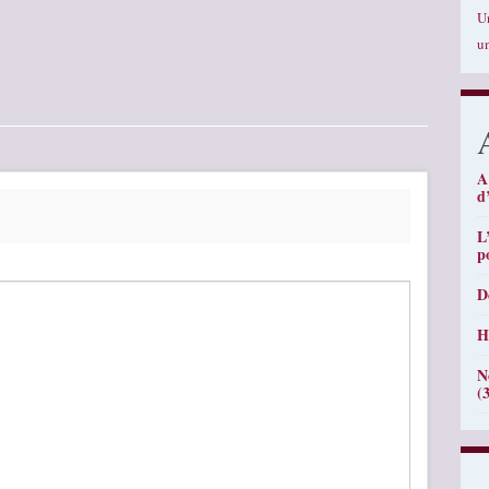
U
u
A
d
L
p
D
H
N
(