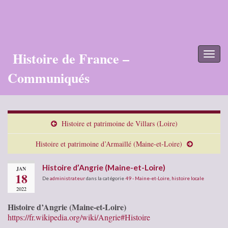
Histoire de France –
Toggl
naviga
Communiqués
Histoire et patrimoine de Villars (Loire)
Histoire et patrimoine d’Armaillé (Maine-et-Loire)
Histoire d’Angrie (Maine-et-Loire)
JAN
18
De
administrateur
dans la catégorie
49 - Maine-et-Loire
,
histoire locale
2022
Histoire d’Angrie (Maine-et-Loire)
https://fr.wikipedia.org/wiki/Angrie#Histoire