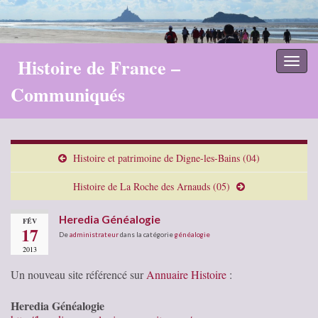
Histoire de France –
Toggl
naviga
Communiqués
Histoire et patrimoine de Digne-les-Bains (04)
Histoire de La Roche des Arnauds (05)
Heredia Généalogie
FÉV
17
De
administrateur
dans la catégorie
généalogie
2013
Un nouveau site référencé sur
Annuaire Histoire
:
Heredia Généalogie